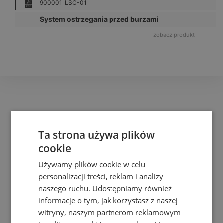
900001_LSC-01
System ostrzegania przed burzami
zobacz produkt
Ta strona używa plików
cookie
Używamy plików cookie w celu
personalizacji treści, reklam i analizy
Przedstawicielstwo i dystrybucja produktów marek: CBM Technology,
naszego ruchu. Udostępniamy również
LEUTRON, TIMES Microwave Systems® i PolyPhaser.Ekspertyzy i
doradztwo w zakresie uziemień i ochrony odgromowej.Wszelkie prawa
informacje o tym, jak korzystasz z naszej
zastrzeżone © RST Sp. z o.o. 2026
witryny, naszym partnerom reklamowym