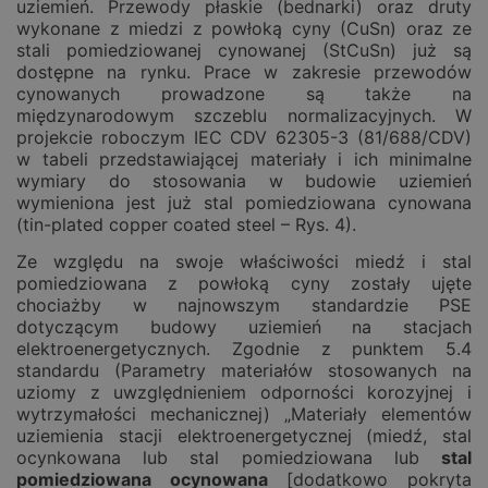
uziemień. Przewody płaskie (bednarki) oraz druty
wykonane z miedzi z powłoką cyny (CuSn) oraz ze
stali pomiedziowanej cynowanej (StCuSn) już są
dostępne na rynku. Prace w zakresie przewodów
cynowanych prowadzone są także na
międzynarodowym szczeblu normalizacyjnych. W
projekcie roboczym IEC CDV 62305-3 (81/688/CDV)
w tabeli przedstawiającej materiały i ich minimalne
wymiary do stosowania w budowie uziemień
wymieniona jest już stal pomiedziowana cynowana
(tin-plated copper coated steel – Rys. 4).
Ze względu na swoje właściwości miedź i stal
pomiedziowana z powłoką cyny zostały ujęte
chociażby w najnowszym standardzie PSE
dotyczącym budowy uziemień na stacjach
elektroenergetycznych. Zgodnie z punktem 5.4
standardu (Parametry materiałów stosowanych na
uziomy z uwzględnieniem odporności korozyjnej i
wytrzymałości mechanicznej) „Materiały elementów
uziemienia stacji elektroenergetycznej (miedź, stal
ocynkowana lub stal pomiedziowana lub
stal
pomiedziowana ocynowana
[dodatkowo pokryta