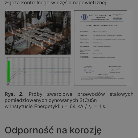
złącza kontrolnego w części napowietrznej.
Rys. 2.
Próby zwarciowe przewodów stalowych
pomiedziowanych cynowanych StCuSn
w Instytucie Energetyki:
I
= 64 kA /
t
= 1 s.
c
Odporność na korozję