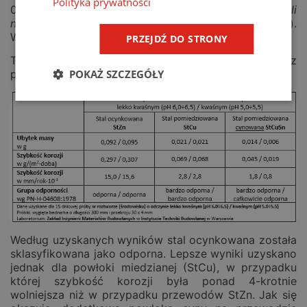
Polityka prywatności
04608:1978
Korozja metali — Skala odporności metali
na korozję
[4] (norma wycofana bez zastąpienia).
Wyniki badań przedstawiono w tablicy 1.
PRZEJDŹ DO STRONY
Tablica 1. Wyniki badań laboratoryjnych korozji stali z
POKAŻ SZCZEGÓŁY
powłokami ochronnymi
Według uzyskanych wyników stal ocynkowana została
sklasyfikowana jako odporna. Lepsze wyniki uzyskano
jednak dla powłoki miedzianej (StCu), w przypadku
której szybkość korozji była ponad 4-krotnie
wolniejsza niż w przypadku przewodów StZn. Jak się