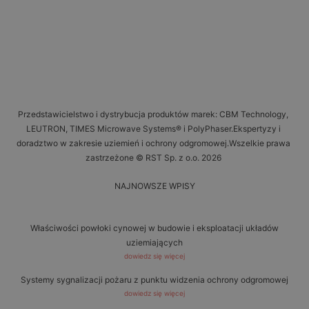
Przedstawicielstwo i dystrybucja produktów marek: CBM Technology,
LEUTRON, TIMES Microwave Systems® i PolyPhaser.Ekspertyzy i
doradztwo w zakresie uziemień i ochrony odgromowej.Wszelkie prawa
zastrzeżone © RST Sp. z o.o. 2026
NAJNOWSZE WPISY
Właściwości powłoki cynowej w budowie i eksploatacji układów
uziemiających
dowiedz się więcej
Systemy sygnalizacji pożaru z punktu widzenia ochrony odgromowej
dowiedz się więcej