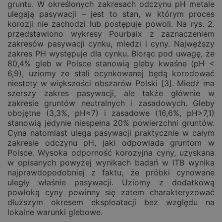
gruntu. W określonych zakresach odczynu pH metale
ulegają pasywacji – jest to stan, w którym proces
korozji nie zachodzi lub postępuje powoli. Na rys. 2.
przedstawiono wykresy Pourbaix z zaznaczeniem
zakresów pasywacji cynku, miedzi i cyny. Najwęższy
zakres PH występuje dla cynku. Biorąc pod uwagę, że
80,4% gleb w Polsce stanowią gleby kwaśne (pH <
6,9), uziomy ze stali ocynkowanej będą korodować
niestety w większości obszarów Polski [3]. Miedź ma
szerszy zakres pasywacji, ale także głównie w
zakresie gruntów neutralnych i zasadowych. Gleby
obojętne (3,3%, pH≈7) i zasadowe (16,6%, pH>7,1)
stanowią jedynie niespełna 20% powierzchni gruntów.
Cyna natomiast ulega pasywacji praktycznie w całym
zakresie odczynu pH, jaki odpowiada gruntom w
Polsce. Wysoka odporność korozyjna cyny, uzyskana
w opisanych powyżej wynikach badań w ITB wynika
najprawdopodobniej z faktu, że próbki cynowane
uległy właśnie pasywacji. Uziomy z dodatkową
powłoką cyny powinny się zatem charakteryzować
dłuższym okresem eksploatacji bez względu na
lokalne warunki glebowe.