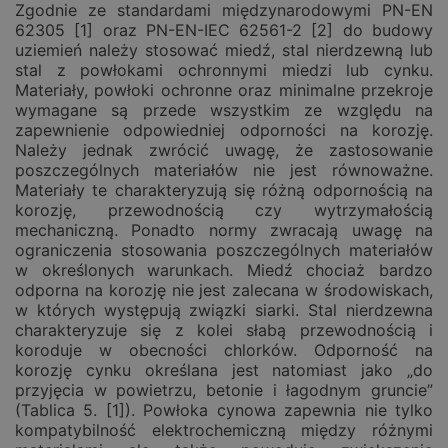
Zgodnie ze standardami międzynarodowymi PN-EN
62305 [1] oraz PN-EN-IEC 62561-2 [2] do budowy
uziemień należy stosować miedź, stal nierdzewną lub
stal z powłokami ochronnymi miedzi lub cynku.
Materiały, powłoki ochronne oraz minimalne przekroje
wymagane są przede wszystkim ze względu na
zapewnienie odpowiedniej odporności na korozję.
Należy jednak zwrócić uwagę, że zastosowanie
poszczególnych materiałów nie jest równoważne.
Materiały te charakteryzują się różną odpornością na
korozję, przewodnością czy wytrzymałością
mechaniczną. Ponadto normy zwracają uwagę na
ograniczenia stosowania poszczególnych materiałów
w określonych warunkach. Miedź chociaż bardzo
odporna na korozję nie jest zalecana w środowiskach,
w których występują związki siarki. Stal nierdzewna
charakteryzuje się z kolei słabą przewodnością i
koroduje w obecności chlorków. Odporność na
korozję cynku określana jest natomiast jako „do
przyjęcia w powietrzu, betonie i łagodnym gruncie”
(Tablica 5. [1]). Powłoka cynowa zapewnia nie tylko
kompatybilność elektrochemiczną między różnymi