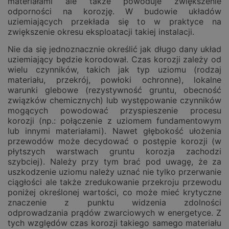
materiałami ale także powoduje zwiększenie
odporności na korozję. W budowie układów
uziemiających przekłada się to w praktyce na
zwiększenie okresu eksploatacji takiej instalacji.
Nie da się jednoznacznie określić jak długo dany układ
uziemiający będzie korodował. Czas korozji zależy od
wielu czynników, takich jak typ uziomu (rodzaj
materiału, przekrój, powłoki ochronne), lokalne
warunki glebowe (rezystywność gruntu, obecność
związków chemicznych) lub występowanie czynników
mogących powodować przyspieszenie procesu
korozji (np.: połączenie z uziomem fundamentowym
lub innymi materiałami). Nawet głębokość ułożenia
przewodów może decydować o postępie korozji (w
płytszych warstwach gruntu korozja zachodzi
szybciej). Należy przy tym brać pod uwagę, że za
uszkodzenie uziomu należy uznać nie tylko przerwanie
ciągłości ale także zredukowanie przekroju przewodu
poniżej określonej wartości, co może mieć krytyczne
znaczenie z punktu widzenia zdolności
odprowadzania prądów zwarciowych w energetyce. Z
tych względów czas korozji takiego samego materiału