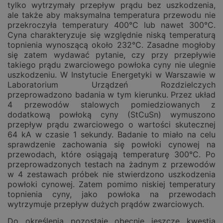
tylko wytrzymały przepływ prądu bez uszkodzenia,
ale także aby maksymalna temperatura przewodu nie
przekroczyła temperatury 400°C lub nawet 300°C.
Cyna charakteryzuje się względnie niską temperaturą
topnienia wynoszącą około 232°C. Zasadne mogłoby
się zatem wydawać pytanie, czy przy przepływie
takiego prądu zwarciowego powłoka cyny nie ulegnie
uszkodzeniu. W Instytucie Energetyki w Warszawie w
Laboratorium Urządzeń Rozdzielczych
przeprowadzono badania w tym kierunku. Przez układ
4 przewodów stalowych pomiedziowanych z
dodatkową powłoką cyny (StCuSn) wymuszono
przepływ prądu zwarciowego o wartości skutecznej
64 kA w czasie 1 sekundy. Badanie to miało na celu
sprawdzenie zachowania się powłoki cynowej na
przewodach, które osiągają temperaturę 300°C. Po
przeprowadzonych testach na żadnym z przewodów
w 4 zestawach próbek nie stwierdzono uszkodzenia
powłoki cynowej. Zatem pomimo niskiej temperatury
topnienia cyny, jako powłoka na przewodach
wytrzymuje przepływ dużych prądów zwarciowych.
Do określenia pozostaje obecnie jeszcze kwestia