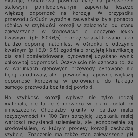
okazuje, dodatkowa powłoka cyny na przewodzie
stalowym pomiedziowanym zapewniła jeszcze
większą odporność na korozję. W przypadku
przewodu StCuSn wyraźnie zauważalna była ponadto
różnica w szybkości korozji w zależności od stanu
zakwaszania: w środowisko o odczynie lekko
kwaśnym (pH 6,0÷6,5) próbkę sklasyfikowano jako
bardzo odporną, natomiast w ośrodku o odczynie
kwaśnym (pH 5,0÷5,5) zgodnie z przyjętą klasyfikacją
dla stali pomiedziowanej cynowanej uzyskano wynik
całkowitej odporności. Oczywiście nie oznacza to, że
w warunkach glebowych przewody cynowane nie
będą korodowały, ale z pewnością zapewnią większą
odporność korozyjną w porównaniu do takiego
samego przewodu bez takiej powłoki.
Na szybkość korozji wpływa nie tylko rodzaj
materiału, ale także środowisko w jakim został on
umieszczony. Chociażby grunty o bardzo małej
rezystywności (< 100 Ωm) sprzyjają uzyskaniu małej
wartości rezystancji uziemienia, ale jednocześnie są
środowiskiem, w którym procesy korozji zachodzą
szybciej. Znaczenie ma także stan zakwaszenia pH