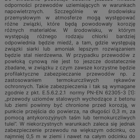
odporności przewodów uziemiających w warunkach
napowietrznych. Szczególnie w środowisku
przemysłowym w atmosferze mogą występować
różne związki, które będą powodowały korozję
różnych materiałów. W środowisku, w którym
występują różnego rodzaju chlorki bardziej
odpowiednia będzie miedź, a tam, gdzie występują
związki siarki lub amoniak lepszym rozwiązaniem
będzie stal nierdzewna. W przypadku przewodów z
powłoką cynową nie jest to jeszcze dostatecznie
zbadane, w związku z czym zawsze korzystne będzie
profilaktyczne zabezpieczanie przewodów np. z
zastosowaniem termokurczliwych rękawów
ochronnych. Takie zabezpieczenia i tak są wymagane
zgodnie z pkt. E.5.6.2.2.1 normy PN-EN 62305-3 [1]:
„przewody uziomów stalowych wychodzące z betonu
lub ziemi powinny być chronione przed korozją, w
punkcie przejścia do powierza, na długości 0,3 m, za
pomocą antykorozyjnych taśm lub termokurczliwych
tulei”. W niekorzystnych warunkach zaleca się jednak
zabezpieczenie przewodu na większym odcinku, co
najmniej 0,5 m w ziemi i nawet na całym odcinku do