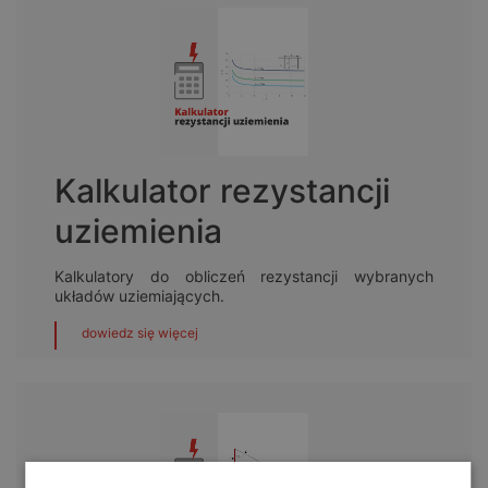
Kalkulator rezystancji
uziemienia
Kalkulatory do obliczeń rezystancji wybranych
układów uziemiających.
dowiedz się więcej