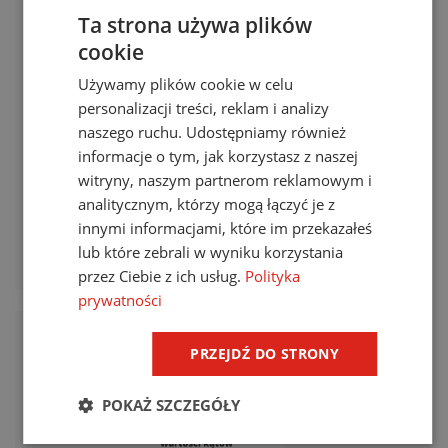
Ta strona używa plików
cookie
Używamy plików cookie w celu
Kalkulator odstępów
personalizacji treści, reklam i analizy
separujących
naszego ruchu. Udostępniamy również
informacje o tym, jak korzystasz z naszej
Metoda uproszczona obliczania odstępów
witryny, naszym partnerom reklamowym i
separujących dla zachowania bezpiecznych
analitycznym, którzy mogą łączyć je z
odległości między instalacjami obiektu a przewodami
innymi informacjami, które im przekazałeś
urządzenia piorunochronnego.
lub które zebrali w wyniku korzystania
dowiedz się więcej
przez Ciebie z ich usług.
Polityka
prywatności
PRZEJDŹ DO STRONY
POKAŻ SZCZEGÓŁY