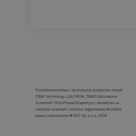
Przedstawicielstwo i dystrybucja produktów marek:
CBM Technology, LEUTRON, TIMES Microwave
Systems® i PolyPhaser.Ekspertyzy i doradztwo w
zakresie uziemień i ochrony odgromowej.Wszelkie
prawa zastrzeżone © RST Sp. z o.o. 2026