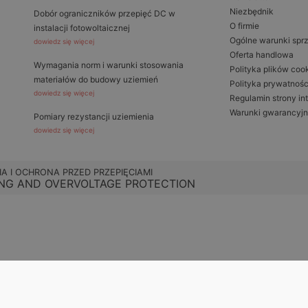
Niezbędnik
Dobór ograniczników przepięć DC w
O firmie
instalacji fotowoltaicznej
Ogólne warunki spr
dowiedz się więcej
Oferta handlowa
Wymagania norm i warunki stosowania
Polityka plików coo
materiałów do budowy uziemień
Polityka prywatnośc
dowiedz się więcej
Regulamin strony in
Warunki gwarancyj
Pomiary rezystancji uziemienia
dowiedz się więcej
IA I OCHRONA PRZED PRZEPIĘCIAMI
NG AND OVERVOLTAGE PROTECTION