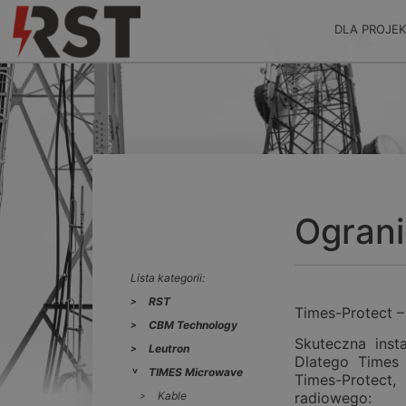
DLA PROJE
Ograni
Lista kategorii:
RST
Times-Protect –
CBM Technology
Skuteczna insta
Leutron
Dlatego Times
TIMES Microwave
Times-Protect
Kable
radiowego: