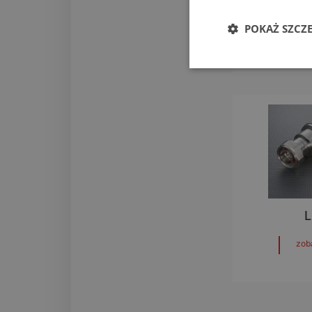
L
POKAŻ SZCZ
zob
L
zob