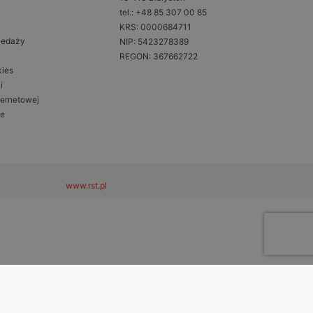
tel.: +48 85 307 00 85
KRS: 0000684711
zedaży
NIP: 5423278389
REGON: 367662722
kies
i
ternetowej
ne
www.rst.pl