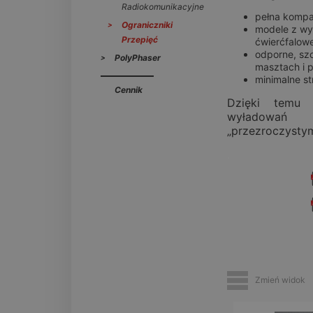
Radiokomunikacyjne
pełna kompat
Ograniczniki
modele z wy
Przepięć
ćwierćfalow
odporne, sz
PolyPhaser
masztach i p
minimalne s
Cennik
Dzięki temu 
wyładowań a
„przezroczystym
.
Zmień widok