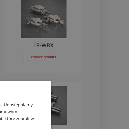
LP-WBX
zobacz produkt
chu. Udostępniamy
klamowym i
ub które zebrali w