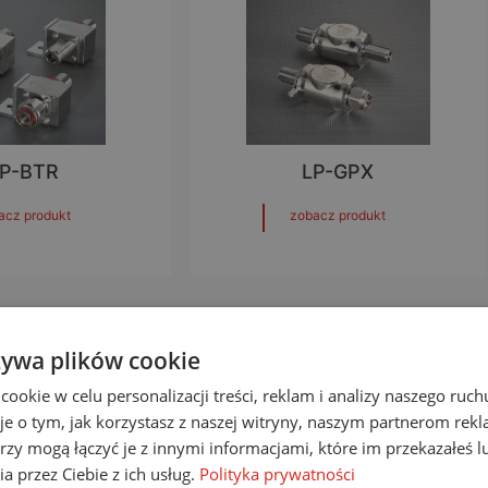
P-BTR
LP-GPX
acz produkt
zobacz produkt
żywa plików cookie
okie w celu personalizacji treści, reklam i analizy naszego ru
je o tym, jak korzystasz z naszej witryny, naszym partnerom re
rzy mogą łączyć je z innymi informacjami, które im przekazałeś l
a przez Ciebie z ich usług.
Polityka prywatności