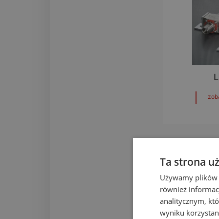
L
zob
Ta strona u
Używamy plików co
również informac
analitycznym, któ
wyniku korzystani