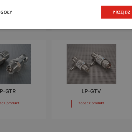
P-BTRW
LP-STR
EGÓŁY
PRZEJDŹ
acz produkt
zobacz produkt
P-GTR
LP-GTV
acz produkt
zobacz produkt