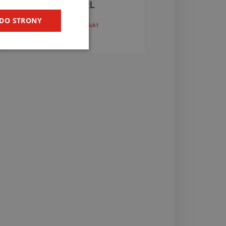
LP-STRL
 DO STRONY
zobacz produkt