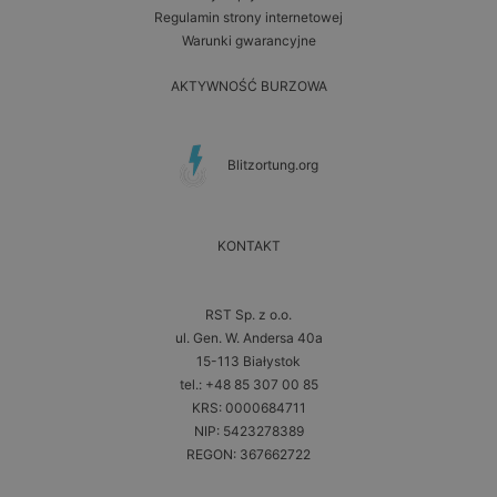
Regulamin strony internetowej
Warunki gwarancyjne
AKTYWNOŚĆ BURZOWA
Blitzortung.org
KONTAKT
RST Sp. z o.o.
ul. Gen. W. Andersa 40a
15-113 Białystok
tel.: +48 85 307 00 85
KRS: 0000684711
NIP: 5423278389
REGON: 367662722