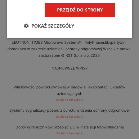
PRZEJDŹ DO STRONY
POKAŻ SZCZEGÓŁY
Przedstawicielstwo i dystrybucja produktów marek: CBM Technology,
LEUTRON, TIMES Microwave Systems® i PolyPhaser.Ekspertyzy i
doradztwo w zakresie uziemień i ochrony odgromowej.Wszelkie prawa
zastrzeżone © RST Sp. z o.o. 2026
NAJNOWSZE WPISY
Właściwości powłoki cynowej w budowie i eksploatacji układów
uziemiających
dowiedz się więcej
Systemy sygnalizacji pożaru z punktu widzenia ochrony odgromowej
dowiedz się więcej
Dobór ograniczników przepięć DC w instalacji fotowoltaicznej
dowiedz się więcej