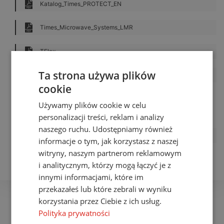
Katalog_Times_PROTECT_EN
Times_Microwave_Systems_LMR
TFlex
Ta strona używa plików
Space flight
cookie
Używamy plików cookie w celu
personalizacji treści, reklam i analizy
naszego ruchu. Udostępniamy również
Katalog PolyPhaser Int 2017 EN
informacje o tym, jak korzystasz z naszej
witryny, naszym partnerom reklamowym
i analitycznym, którzy mogą łączyć je z
innymi informacjami, które im
przekazałeś lub które zebrali w wyniku
korzystania przez Ciebie z ich usług.
Polityka prywatności