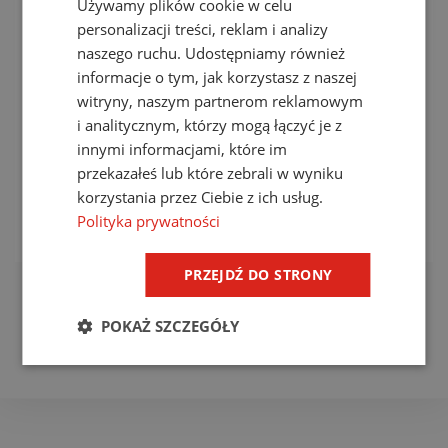
Używamy plików cookie w celu
personalizacji treści, reklam i analizy
naszego ruchu. Udostępniamy również
informacje o tym, jak korzystasz z naszej
witryny, naszym partnerom reklamowym
i analitycznym, którzy mogą łączyć je z
innymi informacjami, które im
RST SAP 3A xxV S
przekazałeś lub które zebrali w wyniku
korzystania przez Ciebie z ich usług.
zobacz produkt
Polityka prywatności
PRZEJDŹ DO STRONY
POKAŻ SZCZEGÓŁY