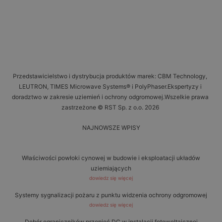
Przedstawicielstwo i dystrybucja produktów marek: CBM Technology,
LEUTRON, TIMES Microwave Systems® i PolyPhaser.Ekspertyzy i
doradztwo w zakresie uziemień i ochrony odgromowej.Wszelkie prawa
zastrzeżone © RST Sp. z o.o. 2026
NAJNOWSZE WPISY
Właściwości powłoki cynowej w budowie i eksploatacji układów
uziemiających
dowiedz się więcej
Systemy sygnalizacji pożaru z punktu widzenia ochrony odgromowej
dowiedz się więcej
Dobór ograniczników przepięć DC w instalacji fotowoltaicznej