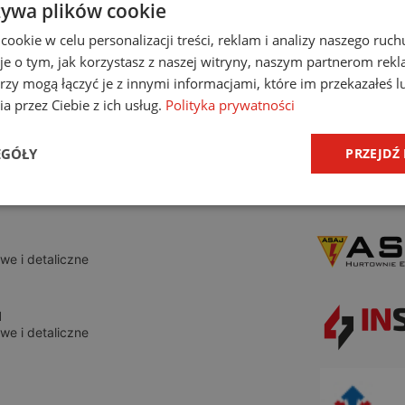
żywa plików cookie
RST
owe
okie w celu personalizacji treści, reklam i analizy naszego ru
je o tym, jak korzystasz z naszej witryny, naszym partnerom re
echniczna
rzy mogą łączyć je z innymi informacjami, które im przekazałeś l
ivolta.pl
a przez Ciebie z ich usług.
Polityka prywatności
we i detaliczne
EGÓŁY
PRZEJDŹ
ric
we i detaliczne
we i detaliczne
l
we i detaliczne