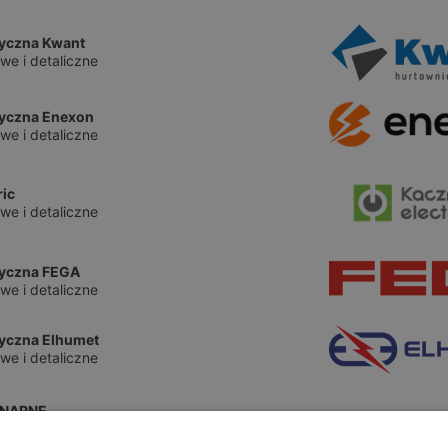
ryczna Kwant
we i detaliczne
ryczna Enexon
we i detaliczne
ric
we i detaliczne
ryczna FEGA
we i detaliczne
ryczna Elhumet
we i detaliczne
ONARNE