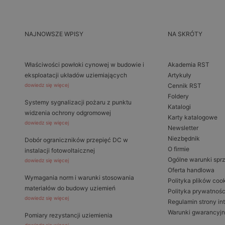
NAJNOWSZE WPISY
NA SKRÓTY
Właściwości powłoki cynowej w budowie i
Akademia RST
eksploatacji układów uziemiających
Artykuły
dowiedz się więcej
Cennik RST
Foldery
Systemy sygnalizacji pożaru z punktu
Katalogi
widzenia ochrony odgromowej
Karty katalogowe
dowiedz się więcej
Newsletter
Niezbędnik
Dobór ograniczników przepięć DC w
O firmie
instalacji fotowoltaicznej
Ogólne warunki spr
dowiedz się więcej
Oferta handlowa
Wymagania norm i warunki stosowania
Polityka plików coo
materiałów do budowy uziemień
Polityka prywatnośc
dowiedz się więcej
Regulamin strony in
Warunki gwarancyj
Pomiary rezystancji uziemienia