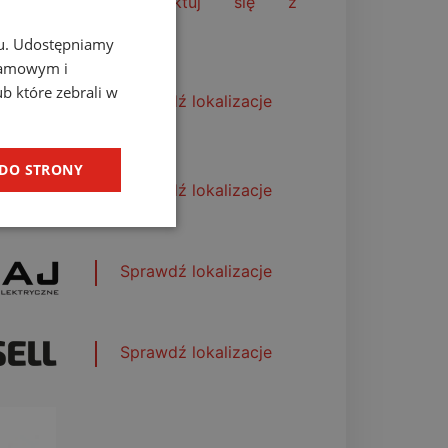
Skontaktuj się z
nami
chu. Udostępniamy
klamowym i
ub które zebrali w
Sprawdź lokalizacje
 DO STRONY
Sprawdź lokalizacje
Sprawdź lokalizacje
Sprawdź lokalizacje