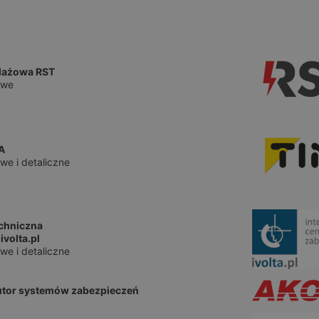
dażowa RST
owe
A
we i detaliczne
echniczna
ivolta.pl
we i detaliczne
utor systemów zabezpieczeń