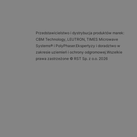
Przedstawicielstwo i dystrybucja produktów marek:
CBM Technology, LEUTRON, TIMES Microwave
Systems® i PolyPhaser.Ekspertyzy i doradztwo w
zakresie uziemień i ochrony odgromowej.Wszelkie
prawa zastrzeżone © RST Sp. z o.o. 2026