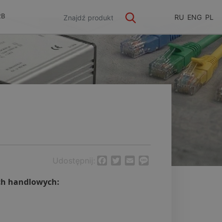
2B
RU
ENG
PL
Udostępnij:
Facebook
Twitter
Email
Message
ch handlowych: