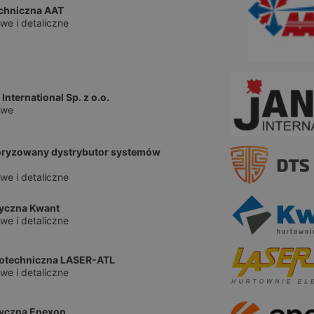
echniczna AAT
we i detaliczne
nternational Sp. z o.o.
owe
oryzowany dystrybutor systemów
we i detaliczne
ryczna Kwant
we i detaliczne
rotechniczna LASER-ATL
we i detaliczne
ryczna Enexon