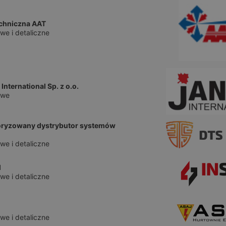
echniczna AAT
we i detaliczne
nternational Sp. z o.o.
owe
oryzowany dystrybutor systemów
we i detaliczne
l
we i detaliczne
we i detaliczne