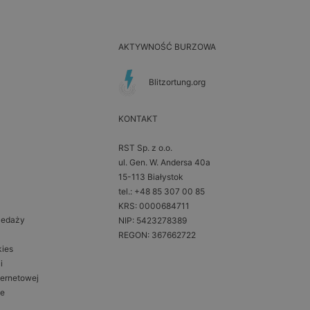
AKTYWNOŚĆ BURZOWA
Blitzortung.org
KONTAKT
RST Sp. z o.o.
ul. Gen. W. Andersa 40a
15-113 Białystok
tel.: +48 85 307 00 85
KRS: 0000684711
zedaży
NIP: 5423278389
REGON: 367662722
kies
i
ternetowej
ne