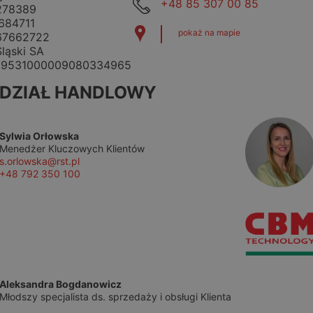
+48 85 307 00 85
278389
684711
pokaż na mapie
67662722
ląski SA
19531000009080334965
DZIAŁ HANDLOWY
Sylwia Orłowska
Menedżer Kluczowych Klientów
s.orlowska@rst.pl
+48 792 350 100
Aleksandra Bogdanowicz
Młodszy specjalista ds. sprzedaży i obsługi Klienta