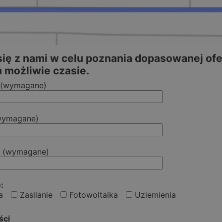
się z nami w celu poznania dopasowanej o
 możliwie czasie.
(wymagane)
ymagane)
u
(wymagane)
:
a
Zasilanie
Fotowoltaika
Uziemienia
ści