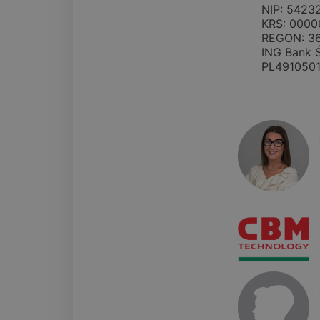
NIP: 5423
KRS: 0000
REGON: 3
ING Bank Ś
PL491050