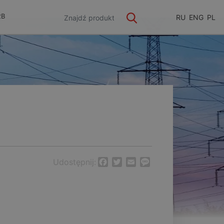
2B
RU
ENG
PL
Udostępnij:
Facebook
Twitter
Email
Message