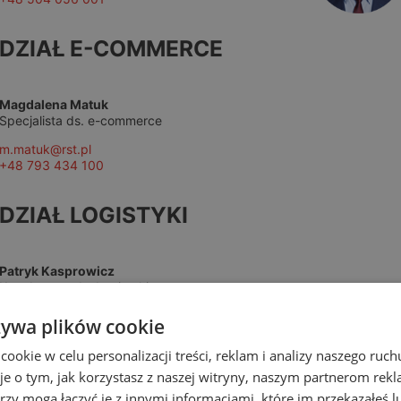
DZIAŁ E-COMMERCE
Magdalena Matuk
Specjalista ds. e-commerce
m.matuk@rst.pl
+48 793 434 100
DZIAŁ LOGISTYKI
Patryk Kasprowicz
Koordynator ds. Logistyki
logistyka@rst.pl
żywa plików cookie
+48 576 427 000
okie w celu personalizacji treści, reklam i analizy naszego ru
je o tym, jak korzystasz z naszej witryny, naszym partnerom re
rzy mogą łączyć je z innymi informacjami, które im przekazałeś l