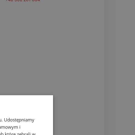
chu. Udostępniamy
klamowym i
ub które zebrali w