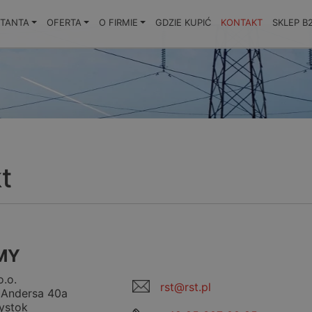
KTANTA
OFERTA
O FIRMIE
GDZIE KUPIĆ
KONTAKT
SKLEP B
t
MY
o.o.
rst@rst.pl
. Andersa 40a
łystok