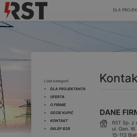
DLA PROJE
Kontak
Lista kategorii:
DLA PROJEKTANTA
OFERTA
O FIRMIE
DANE FIR
GDZIE KUPIĆ
KONTAKT
RST Sp. z 
ul. Gen. W
SKLEP B2B
15-113 Bia