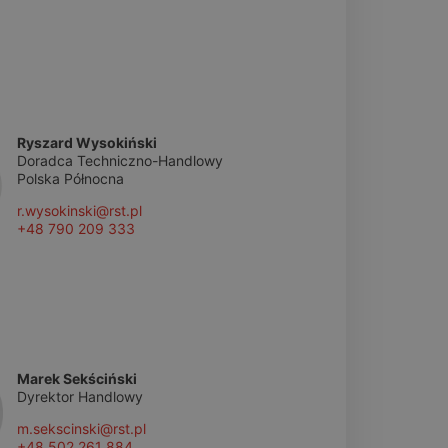
Ryszard Wysokiński
Doradca Techniczno-Handlowy
Polska Północna
r.wysokinski@rst.pl
+48 790 209 333
Marek Sekściński
Dyrektor Handlowy
m.sekscinski@rst.pl
+48 502 261 884