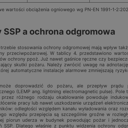
e wartości obciążenia ogniowego wg PN-EN 1991-1-2:2024
 SSP a ochrona odgromowa
trzebie stosowania ochrony odgromowej mają wpływ także 
ny przeciwpożarowej. W tablicy 4. przedstawiono warto
ów ochrony ppoż. Już nawet gaśnice ręczne czy bezpiecz
zający skutki pożaru. Należy zwrócić uwagę na adnotac
órej automatyczne instalacje alarmowe zmniejszają ryzyk
może doprowadzić do pożaru, ale przepływ prądu 
znego (LEMP ang. lightning electromagnetic pulse). Pole 
 przez różnego rodzaju okablowanie powoduje indukow
cenie pracy lub nawet uszkodzenie urządzeń elektronicz
ików: odległości względem kanału wyładowania oraz rozmi
ego względu przepięcia są szczególnie groźne w rozległ
órej piorun uderza w budynek powodując pożar i jedno
ń SSP. Dlatego właśnie z punktu widzenia ochrony od