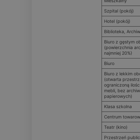
Mieszkalny
Szpital (pokój)
Hotel (pokój)
Biblioteka, Archi
Biuro z gęstym o
(powierzchnia ar
najmniej 20%)
Biuro
Biuro z lekkim o
(otwarta przestrz
ograniczoną ilośc
mebli, bez archi
papierowych)
Klasa szkolna
Centrum towaro
Teatr (kino)
Przestrzeń publi