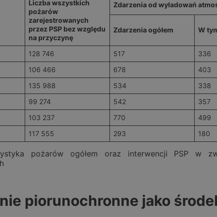
Liczba wszystkich
Zdarzenia od wyładowań atmo
pożarów
zarejestrowanych
przez PSP bez względu
Zdarzenia ogółem
W ty
na przyczynę
128 746
517
336
106 466
678
403
135 988
534
338
99 274
542
357
103 237
770
499
117 555
293
180
tystyka pożarów ogółem oraz interwencji PSP w z
h
nie piorunochronne jako środe