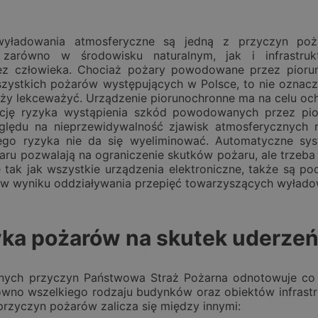
wyładowania atmosferyczne są jedną z przyczyn po
 zarówno w środowisku naturalnym, jak i infrastruk
ez człowieka. Chociaż pożary powodowane przez pioru
szystkich pożarów występujących w Polsce, to nie oznacz
eży lekceważyć. Urządzenie piorunochronne ma na celu oc
kcję ryzyka wystąpienia szkód powodowanych przez pio
ględu na nieprzewidywalność zjawisk atmosferycznych 
iego ryzyka nie da się wyeliminować. Automatyczne sy
żaru pozwalają na ograniczenie skutków pożaru, ale trzeba
tak jak wszystkie urządzenia elektroniczne, także są po
 w wyniku oddziaływania przepięć towarzyszących wyład
yka pożarów na skutek uderzeń
nych przyczyn Państwowa Straż Pożarna odnotowuje co
wno wszelkiego rodzaju budynków oraz obiektów infrastruk
 przyczyn pożarów zalicza się między innymi: