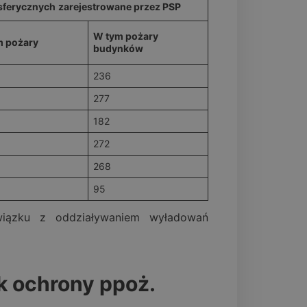
sferycznych
zarejestrowane przez PSP
W tym pożary
m pożary
budynków
236
277
182
272
268
95
wiązku z oddziaływaniem wyładowań
k ochrony ppoż.