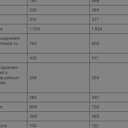
780
948
230
280
310
377
wa
1 500
1 824
bciążeniem
chiwów co
744
905
420
511
bciążeniem
eń z
ią palnych
206
250
wów
285
347
we
600
730
300
365
czna
100
122