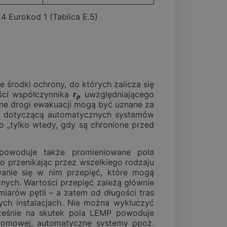
 Eurokod 1 (Tablica E.5)
środki ochrony, do których zalicza się
ści współczynnika
r
uwzględniającego
p
ne drogi ewakuacji mogą być uznane za
ję dotyczącą automatycznych systemów
o „tylko wtedy, gdy są chronione przed
powoduje także promieniowane pola
to przenikając przez wszelkiego rodzaju
anie się w nim przepięć, które mogą
nych. Wartości przepięć zależą głównie
arów pętli – a zatem od długości tras
ych instalacjach. Nie można wykluczyć
cześnie na skutek pola LEMP powoduje
gromowej, automatyczne systemy ppoż.