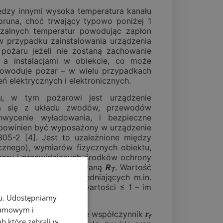
dzy innymi wysoka temperatura kanału
oruna, choć trwający typowo poniżej 1
zalnych temperatur powodując zapłon
w przypadku zainstalowania urządzenia
o pożaru jeżeli nie zostaną zachowanie
 a instalacjami w obiekcie, co może
 powoduje pożar – w wielu przypadkach
ń elektrycznych i elektronicznych.
tu, w tym pożarowi jest urządzenie
łada się z układu zwodów, przewodów
wycenie wyładowania, i bezpieczne
 powinien być wyposażony w urządzenie
5-2 [4]. Jest to uzależnione między
cznego), wymiarów fizycznych obiektu,
ożaru i przewidzianych środków ochrony
eśloną wartość tolerowaną
R
. Wartość
T
spółczynników uwzględniających m.in.
 przyjmują zazwyczaj wartości ≤ 1 – im
chu. Udostępniamy
klamowym i
pożaru, które definiuje współczynnik
r
f
ub które zebrali w