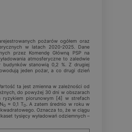
zarejestrowanych pożarów ogółem oraz
ferycznych w latach 2020-2025. Dane
owanych przez Komendę Główną PSP na
yładowania atmosferyczne to zaledwie
ry budynków stanowią 0,2 %. Z drugiej
owodują jeden pożar, a co drugi dzień
artość ta jest zmienna w zależności od
zeżnych, do powyżej 30 dni w obszarach
a ryzykiem piorunowym [4] w strefach
 N
≈ 0,1 T
. A zatem średnio w roku w
G
D
 kwadratowego. Oznacza to, że w ciągu
lkaset tysięcy wyładowań odziemnych –