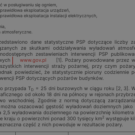
ć w posługiwaniu się ogniem,
eprawidłowa eksploatacja urządzeń,
prawidłowa eksploatacja instalacji elektrycznych,
ia,
 atmosferyczne.
rzedstawiono dane statystyczne PSP dotyczące liczby 
wiązanych ze skutkami oddziaływania wyładowań atmos
lnodostępnych zestawieniach interwencji PSP publik
owych
www.gov.pl
[1]. Pożary powodowane przez w
szystkich interwencji straży pożarnej, przy czym poża
ednak powiedzieć, że statystycznie pioruny codziennie p
erwencji PSP dotyczących pożarów budynków.
io przypada T
= 25 dni burzowych w ciągu roku [2, 3]. W
D
aficznego od około 18 dni na północy w rejonach przybr
owo wschodniej. Zgodnie z normą dotyczącą zarządzani
 można oszacować gęstość wyładowań doziemnych jako
a 2,5 wyładowania doziemnego na powierzchnię kilometra
2
e kraju o powierzchni ponad 300 tysięcy km
występuje ki
ieznaczna część z nich powoduje w rezultacie pożary.