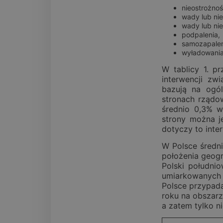
nieostrożnoś
wady lub ni
wady lub nie
podpalenia,
samozapalen
wyładowania
W tablicy 1. p
interwencji z
bazują na ogó
stronach rząd
średnio 0,3% w
strony można j
dotyczy to int
W Polsce średn
położenia geogr
Polski południ
umiarkowanych
Polsce przypad
roku na obszarz
a zatem tylko n