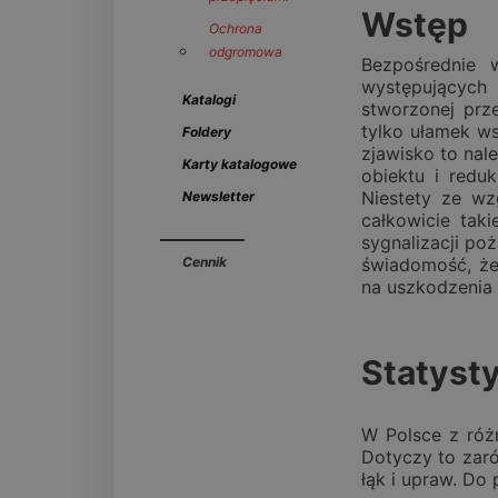
Wstęp
Ochrona
odgromowa
Bezpośrednie 
występujących
Katalogi
stworzonej prz
tylko ułamek w
Foldery
zjawisko to nal
Karty katalogowe
obiektu i redu
Niestety ze wz
Newsletter
całkowicie tak
sygnalizacji po
Cennik
świadomość, że 
na uszkodzenia
Statyst
W Polsce z róż
Dotyczy to zaró
łąk i upraw. Do