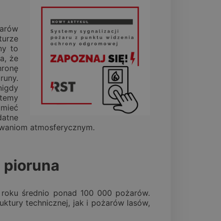
żarów
turze
ny to
a, że
hronę
runy.
nigdy
stemy
 mieć
datne
owaniom atmosferycznym.
 pioruna
 roku średnio ponad 100 000 pożarów.
tury technicznej, jak i pożarów lasów,