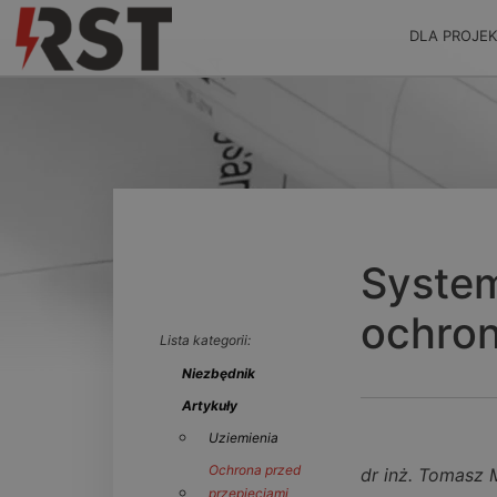
DLA PROJE
System
ochro
Lista kategorii:
Niezbędnik
Artykuły
Uziemienia
Ochrona przed
dr inż. Tomasz 
przepięciami