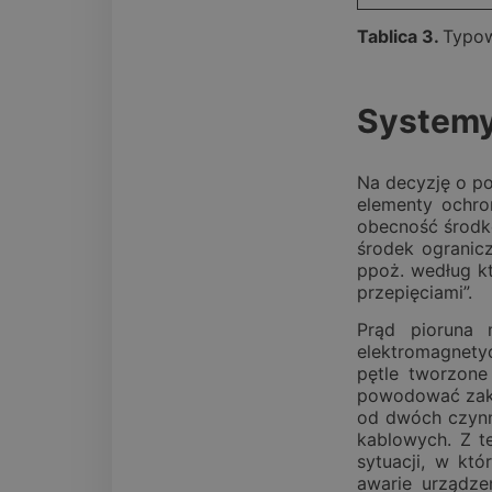
Tablica 3.
Typow
Systemy
Na decyzję o po
elementy ochro
obecność środk
środek ogranic
ppoż. według kt
przepięciami”.
Prąd pioruna 
elektromagnetyc
pętle tworzone
powodować zakłó
od dwóch czynn
kablowych. Z t
sytuacji, w kt
awarie urządze