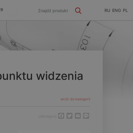
2B
RU
ENG
PL
punktu widzenia
wróć do kategorii
Facebook
Twitter
Email
Message
Udostępnij: