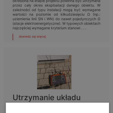
określona na etapie projektu powinna być utrzymana
przez cały okres eksploatacji danego obiektu. W
zależności od typu instalacji mogą być wymagane
wartości na poziomie od kilkudziesięciu Ω (np.:
uziemienia linii SN i WN) do nawet pojedynczych Ω
(stacje elektroenergetyczne). W typowych obiektach
najczęściej wymagane kryterium stanowi . . .
dowiedz się więcej
Utrzymanie układu
uziemiającego