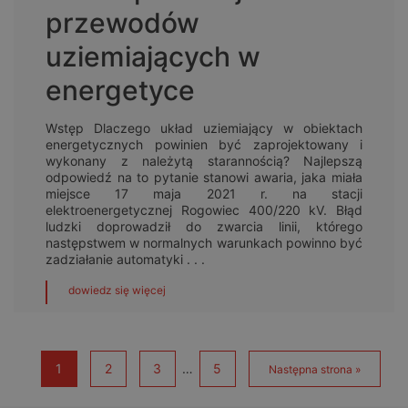
przewodów
uziemiających w
energetyce
Wstęp Dlaczego układ uziemiający w obiektach
energetycznych powinien być zaprojektowany i
wykonany z należytą starannością? Najlepszą
odpowiedź na to pytanie stanowi awaria, jaka miała
miejsce 17 maja 2021 r. na stacji
elektroenergetycznej Rogowiec 400/220 kV. Błąd
ludzki doprowadził do zwarcia linii, którego
następstwem w normalnych warunkach powinno być
zadziałanie automatyki . . .
dowiedz się więcej
1
2
3
…
5
Następna strona »