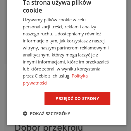
Ta strona używa plików
Wprowadzenie Umieszczony w ziemi układ
cookie
uziemiający narażony jest na korozję, która dotyczy
zarówno przewodów, jak i elementów
Używamy plików cookie w celu
połączeniowych. Korozja prowadzi do stopniowego
zmniejszenia się wytrzymałości mechanicznej i
personalizacji treści, reklam i analizy
redukcji przekroju przewodów, co z czasem może
naszego ruchu. Udostępniamy również
doprowadzić do przerwania ich ciągłości. Podobnie
informacje o tym, jak korzystasz z naszej
jest z elementami połączeniowymi. Zarówno
połączenia skręcane, jak i spawane, . . .
witryny, naszym partnerom reklamowym i
analitycznym, którzy mogą łączyć je z
dowiedz się więcej
innymi informacjami, które im przekazałeś
lub które zebrali w wyniku korzystania
przez Ciebie z ich usług.
Polityka
prywatności
PRZEJDŹ DO STRONY
POKAŻ SZCZEGÓŁY
Dobór przekroju