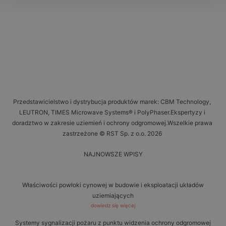
Przedstawicielstwo i dystrybucja produktów marek: CBM Technology,
LEUTRON, TIMES Microwave Systems® i PolyPhaser.Ekspertyzy i
doradztwo w zakresie uziemień i ochrony odgromowej.Wszelkie prawa
zastrzeżone © RST Sp. z o.o. 2026
NAJNOWSZE WPISY
Właściwości powłoki cynowej w budowie i eksploatacji układów
uziemiających
dowiedz się więcej
Systemy sygnalizacji pożaru z punktu widzenia ochrony odgromowej