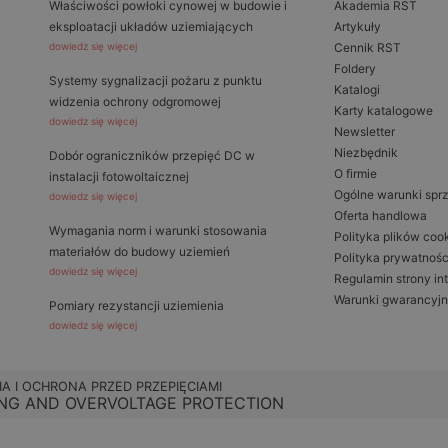
Właściwości powłoki cynowej w budowie i
Akademia RST
eksploatacji układów uziemiających
Artykuły
dowiedz się więcej
Cennik RST
Foldery
Systemy sygnalizacji pożaru z punktu
Katalogi
widzenia ochrony odgromowej
Karty katalogowe
dowiedz się więcej
Newsletter
Niezbędnik
Dobór ograniczników przepięć DC w
O firmie
instalacji fotowoltaicznej
Ogólne warunki spr
dowiedz się więcej
Oferta handlowa
Wymagania norm i warunki stosowania
Polityka plików coo
materiałów do budowy uziemień
Polityka prywatnośc
dowiedz się więcej
Regulamin strony in
Warunki gwarancyj
Pomiary rezystancji uziemienia
dowiedz się więcej
IA I OCHRONA PRZED PRZEPIĘCIAMI
NG AND OVERVOLTAGE PROTECTION