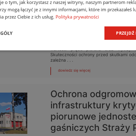
Koordynacja ochro
je o tym, jak korzystasz z naszej witryny, naszym partnerom re
rzy mogą łączyć je z innymi informacjami, które im przekazałeś l
przed przepięciami
a przez Ciebie z ich usług.
Polityka prywatności
Wstęp Skoordynowana ochrona odgrom
EGÓŁY
PRZEJDŹ
środków ochrony przed bezpośrednim ud
piorunochronnego i układu ogranicznikó
poziomu zagrożeń z uwzględnieniem min
wartości prądu pioruna oraz wytrzymał
Skuteczności ochrony przed skutkami od
zależna . . .
dowiedz się więcej
Ochrona odgromow
infrastruktury kryt
piorunowe jednoste
gaśniczych Straży 