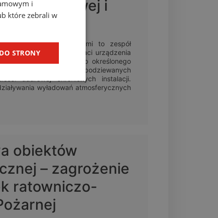
ny odgromowej i
klamowym i
ub które zebrali w
owa i przed przepięciami to zespół
 DO STRONY
erzeniem pioruna w postaci urządzenia
w przepięć, odpowiedni do określonego
imalnych i maksymalnych spodziewanych
ości udarowej chronionych instalacji.
działywania wyładowań atmosferycznych
a obiektów
ycznej – zagrożenie
k ratowniczo-
Pożarnej