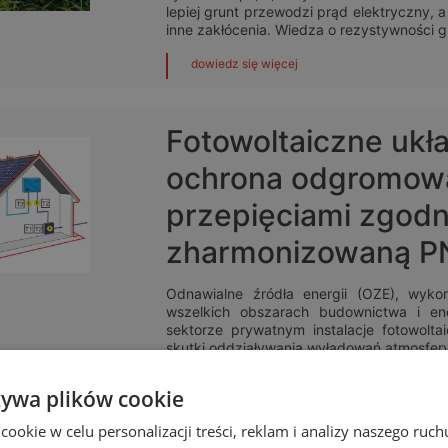
lepiej grunt przewodzi prąd elektryczny, 
inne zakłócenia. Wiedza o rezystywności gr
dowiedz się więcej
Fotowoltaiczne ukła
ochrona odgromowa
przepięciami zgodn
zharmonizowaną P
Odnawialne źródła energii (OZE), wyk
wszelkich obszarach budownictwa i en
sektorze prywatnym instalacje fotowolt
skutki oddziaływania wyładowań atmosfer
dowiedz się więcej
żywa plików cookie
okie w celu personalizacji treści, reklam i analizy naszego ru