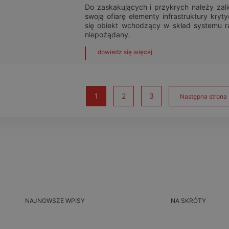
Do zaskakujących i przykrych należy zal
swoją ofiarę elementy infrastruktury kryt
się obiekt wchodzący w skład systemu r
niepożądany.
dowiedz się więcej
1
2
3
Następna strona 
NAJNOWSZE WPISY
NA SKRÓTY