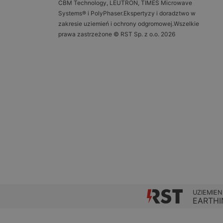
CBM Technology, LEUTRON, TIMES Microwave
Systems® i PolyPhaser.Ekspertyzy i doradztwo w
zakresie uziemień i ochrony odgromowej.Wszelkie
prawa zastrzeżone © RST Sp. z o.o. 2026
UZIEMIEN
EARTHI