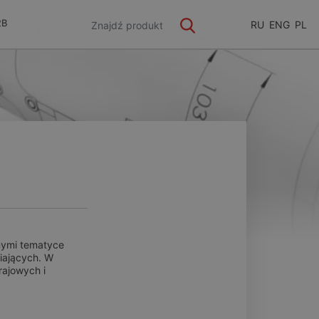
2B
RU
ENG
PL
nymi tematyce
miających. W
ajowych i