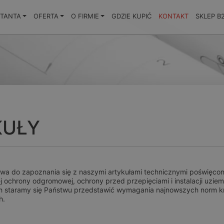
KTANTA
OFERTA
O FIRMIE
GDZIE KUPIĆ
KONTAKT
SKLEP B
KUŁY
a do zapoznania się z naszymi artykułami technicznymi poświęco
 ochrony odgromowej, ochrony przed przepięciami i instalacji uzie
h staramy się Państwu przedstawić wymagania najnowszych norm kr
h.