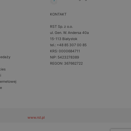
KONTAKT
RST Sp. z o.o.
ul. Gen. W. Andersa 40a
15-113 Białystok
tel.: +48 85 307 00 85
KRS: 0000684711
zedaży
NIP: 5423278389
REGON: 367662722
kies
i
ternetowej
ne
www.rst.pl