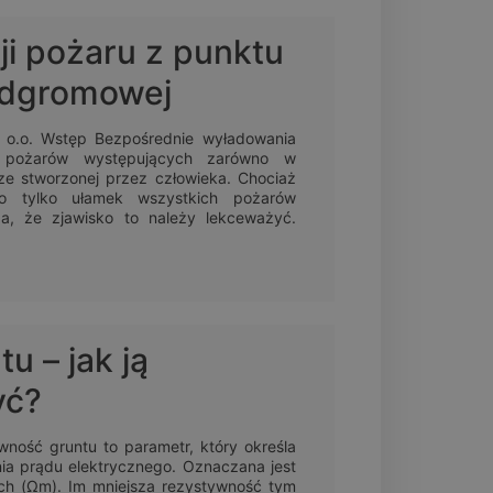
ji pożaru z punktu
odgromowej
 o.o. Wstęp Bezpośrednie wyładowania
 pożarów występujących zarówno w
urze stworzonej przez człowieka. Chociaż
o tylko ułamek wszystkich pożarów
a, że zjawisko to należy lekceważyć.
u – jak ją
yć?
ność gruntu to parametr, który określa
ia prądu elektrycznego. Oznaczana jest
ch (Ωm). Im mniejsza rezystywność tym