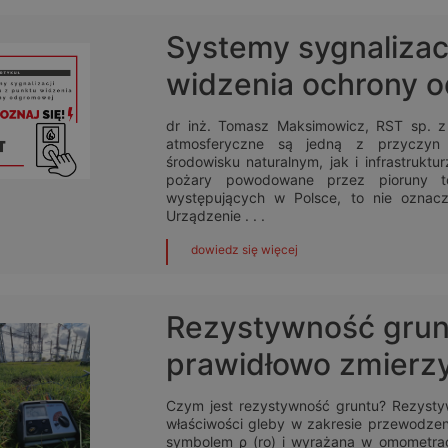
Systemy sygnalizac
widzenia ochrony 
dr inż. Tomasz Maksimowicz, RST sp. z
atmosferyczne są jedną z przyczyn
środowisku naturalnym, jak i infrastrukt
pożary powodowane przez pioruny t
występujących w Polsce, to nie oznacz
Urządzenie . . .
dowiedz się więcej
Rezystywność grunt
prawidłowo zmierz
Czym jest rezystywność gruntu? Rezystyw
właściwości gleby w zakresie przewodzen
symbolem ρ (ro) i wyrażana w omometra