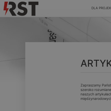
DLA PROJE
ARTY
Zapraszamy Państw
szeroko rozumianej
naszych artykułac
międzynarodowyc