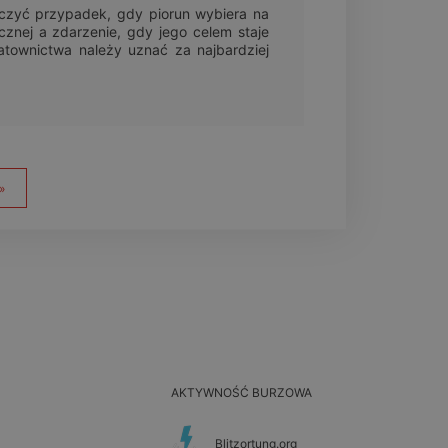
iczyć przypadek, gdy piorun wybiera na
ycznej a zdarzenie, gdy jego celem staje
atownictwa należy uznać za najbardziej
»
AKTYWNOŚĆ BURZOWA
Blitzortung.org