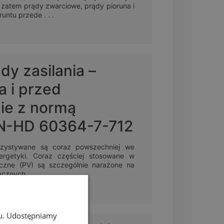
a zatem prądy zwarciowe, prądy pioruna i
untu przede . . .
dy zasilania –
 i przed
ie z normą
N-HD 60364-7-712
orzystywane są coraz powszechniej we
ergetyki. Coraz częściej stosowane w
aiczne (PV) są szczególnie narażone na
ycznych.
chu. Udostępniamy