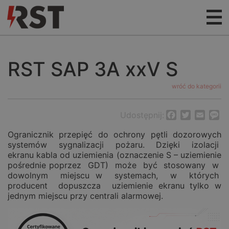
RST SAP 3A xxV S
wróć do kategorii
Udostępnij:
Facebook
Twitter
Email
M
Ogranicznik przepięć do ochrony pętli dozorowych
systemów sygnalizacji pożaru. Dzięki izolacji
ekranu kabla od uziemienia (oznaczenie S – uziemienie
pośrednie poprzez GDT) może być stosowany w
dowolnym miejscu w systemach, w których
producent dopuszcza uziemienie ekranu tylko w
jednym miejscu przy centrali alarmowej.