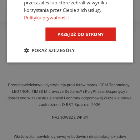
przekazałeś lub które zebrali w wyniku
korzystania przez Ciebie z ich usług.
Polityka prywatności
PRZEJDŹ DO STRONY
POKAŻ SZCZEGÓŁY
Przedstawicielstwo i dystrybucja produktów marek: CBM Technology,
LEUTRON, TIMES Microwave Systems® i PolyPhaser.Ekspertyzy i
doradztwo w zakresie uziemień i ochrony odgromowej.Wszelkie prawa
zastrzeżone © RST Sp. z o.o. 2026
NAJNOWSZE WPISY
Właściwości powłoki cynowej w budowie i eksploatacji układów