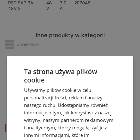
RST SAP 3A
48
3,0
207048
48V S
V
A
Inne produkty w kategorii
Zmień widok
Ta strona używa plików
cookie
Używamy plików cookie w celu
personalizacji treści, reklam i analizy
naszego ruchu. Udostępniamy również
RST SAP 6A
RST SAP 3A
RST SAP 3A
informacje o tym, jak korzystasz z naszej
xxV
xxV S
xxV
witryny, naszym partnerom reklamowym
i analitycznym, którzy mogą łączyć je z
zobacz produkt
zobacz produkt
zobacz produkt
innymi informacjami, które im