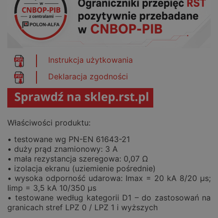
Instrukcja użytkowania
Deklaracja zgodności
Właściwości produktu:
• testowane wg PN-EN 61643-21
• duży prąd znamionowy: 3 A
• mała rezystancja szeregowa: 0,07 Ω
• izolacja ekranu (uziemienie pośrednie)
• wysoka odporność udarowa: Imax = 20 kA 8/20 μs;
Iimp = 3,5 kA 10/350 μs
• testowane według kategorii D1 – do zastosowań na
granicach stref LPZ 0 / LPZ 1 i wyższych