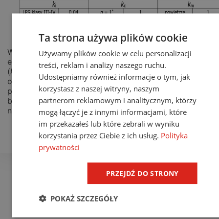
Ta strona używa plików cookie
W praktyce, odstęp
s
rozpatrywany dla instalacji na
Używamy plików cookie w celu personalizacji
elewacji lub dachu budynku zależny jest od klasy LPS
treści, reklam i analizy naszego ruchu.
(
k
), liczby przewodów odprowadzających (
k
) i
i
c
Udostępniamy również informacje o tym, jak
odległości (
l
) będącej wysokością rozpatrywanego
korzystasz z naszej witryny, naszym
punktu (dla punktów na elewacji) lub sumą wysokości
partnerom reklamowym i analitycznym, którzy
budynku i odległości punktu od krawędzi (dla punktów
na dachu).
mogą łączyć je z innymi informacjami, które
im przekazałeś lub które zebrali w wyniku
Facebook
Twitter
Email
M
Udostępnij:
korzystania przez Ciebie z ich usług.
Polityka
prywatności
PRZEJDŹ DO STRONY
POKAŻ SZCZEGÓŁY