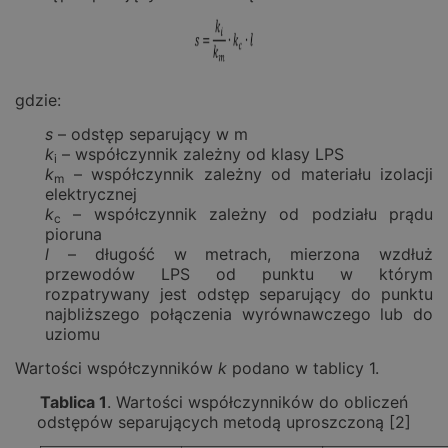
gdzie:
s
– odstęp separujący w m
k
– współczynnik zależny od klasy LPS
i
k
– współczynnik zależny od materiału izolacji
m
elektrycznej
k
– współczynnik zależny od podziału prądu
c
pioruna
l
– długość w metrach, mierzona wzdłuż
przewodów LPS od punktu w którym
rozpatrywany jest odstęp separujący do punktu
najbliższego połączenia wyrównawczego lub do
uziomu
Wartości współczynników
k
podano w tablicy 1.
Tablica 1
. Wartości współczynników do obliczeń
odstępów separujących metodą uproszczoną [2]