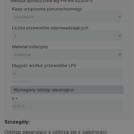
Metoda uproszczona wg PN-EN 62305-3
Klasa urządzenia piorunochronnego
Liczba przewodów odprowadzających
Materiał izolacyjny
Długość wzdłuż przewodów LPS
(w metrach)
Wymagany odstęp separujący:
s =
Szczegóły:
Odstęp separujący
s
oblicza się z zależności: