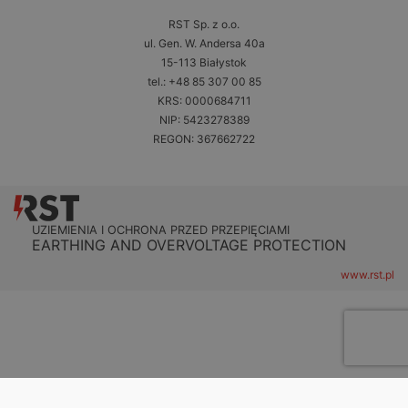
RST Sp. z o.o.
ul. Gen. W. Andersa 40a
15-113 Białystok
tel.: +48 85 307 00 85
KRS: 0000684711
NIP: 5423278389
REGON: 367662722
UZIEMIENIA I OCHRONA PRZED PRZEPIĘCIAMI
EARTHING AND OVERVOLTAGE PROTECTION
www.rst.pl