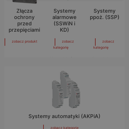
Złącza
Systemy
Systemy
ochrony
alarmowe
ppoż. (SSP)
przed
(SSWiN i
przepięciami
KD)
zobacz produkt
zobacz
zobacz
kategorię
kategorię
10 produktów w
3 produkty w
kategorii
kategorii
Systemy automatyki (AKPiA)
zobacz kategorię