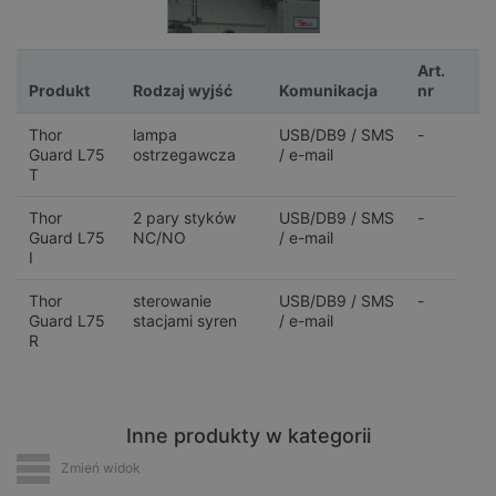
Art.
Produkt
Rodzaj wyjść
Komunikacja
nr
Thor
lampa
USB/DB9 / SMS
-
Guard L75
ostrzegawcza
/ e-mail
T
Thor
2 pary styków
USB/DB9 / SMS
-
Guard L75
NC/NO
/ e-mail
I
Thor
sterowanie
USB/DB9 / SMS
-
Guard L75
stacjami syren
/ e-mail
R
Inne produkty w kategorii
Zmień widok