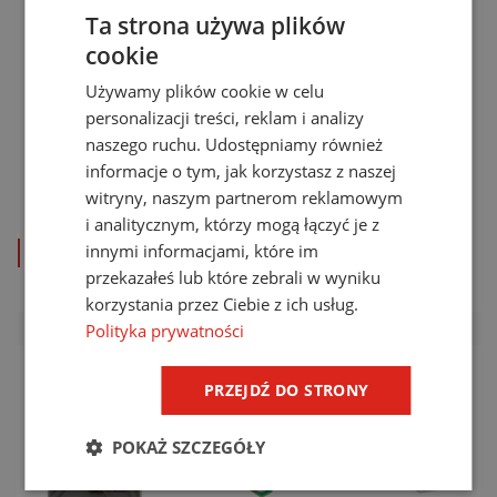
Ta strona używa plików
cookie
Używamy plików cookie w celu
personalizacji treści, reklam i analizy
Szybki
System
Licznik
naszego ruchu. Udostępniamy również
dobór
ostrzegania
wyładowań
informacje o tym, jak korzystasz z naszej
przed
LSC-01
witryny, naszym partnerom reklamowym
burzami
i analitycznym, którzy mogą łączyć je z
innymi informacjami, które im
zobacz produkt
zobacz produkt
zobacz produkt
przekazałeś lub które zebrali w wyniku
korzystania przez Ciebie z ich usług.
Polityka prywatności
PRZEJDŹ DO STRONY
POKAŻ SZCZEGÓŁY