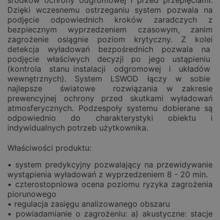
środków ochrony odgromowej i przed przepięciami.
Dzięki wczesnemu ostrzeganiu system pozwala na
podjęcie odpowiednich kroków zaradczych z
bezpiecznym wyprzedzeniem czasowym, zanim
zagrożenie osiągnie poziom krytyczny. Z kolei
detekcja wyładowań bezpośrednich pozwala na
podjęcie właściwych decyzji po jego ustąpieniu
(kontrola stanu instalacji odgromowej i układów
wewnętrznych). System LSWOD łączy w sobie
najlepsze światowe rozwiązania w zakresie
prewencyjnej ochrony przed skutkami wyładowań
atmosferycznych. Podzespoły systemu dobierane są
odpowiednio do charakterystyki obiektu i
indywidualnych potrzeb użytkownika.
Właściwości produktu:
• system predykcyjny pozwalający na przewidywanie
wystąpienia wyładowań z wyprzedzeniem 8 - 20 min.
• czterostopniowa ocena poziomu ryzyka zagrożenia
piorunowego
• regulacja zasięgu analizowanego obszaru
• powiadamianie o zagrożeniu: a) akustyczne: stacje