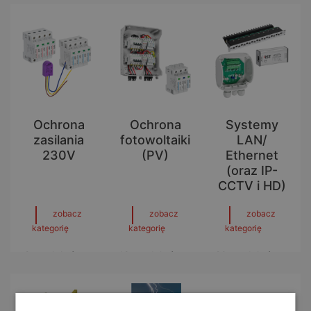
Ochrona
Ochrona
Systemy
zasilania
fotowoltaiki
LAN/
230V
(PV)
Ethernet
(oraz IP-
CCTV i HD)
zobacz
zobacz
zobacz
kategorię
kategorię
kategorię
9 produktów w
18 produktów w
20 produktów w
kategorii
kategorii
kategorii