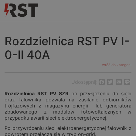
Rozdzielnica RST PV I-
0-II 40A
wróć do kategorii
Udostępnij:
Facebook
Twitter
Email
M
Rozdzielnica
RST PV SZR
po przyłączeniu do sieci
oraz falownika pozwala na zasilanie odbiorników
trójfazowych z magazynu energii lub generatora
zbudowanego z modułów fotowoltaicznych w
przypadku awarii sieci elektroenergetycznej.
Po przywróceniu sieci elektroenergetycznej falownik z
powrotem przełącza się w tryb on-grid.