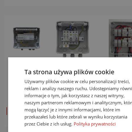
Układy RST
Rozdzielnice
Rozdzielnic
Ta strona używa plików cookie
PV serii AC-
RST PV AC-
PV DC-x-t(x
3xx i AC-4xx
1xx i AC-2xx
podstaw
Używamy plików cookie w celu personalizacji treści,
z RCD i
do obwodów
bezpieczni
reklam i analizy naszego ruchu. Udostępniamy równi
wyłącznikiem
jednofazowych
informacje o tym, jak korzystasz z naszej witryny,
nadprądowym
naszym partnerom reklamowym i analitycznym, któr
mogą łączyć je z innymi informacjami, które im
zobacz produkt
zobacz produkt
zobacz prod
przekazałeś lub które zebrali w wyniku korzystania
przez Ciebie z ich usług.
Polityka prywatności