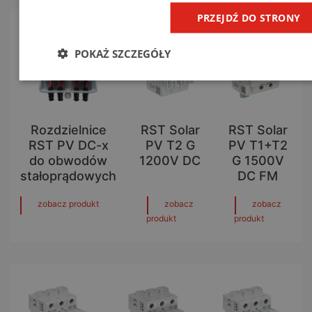
PRZEJDŹ DO STRONY
POKAŻ SZCZEGÓŁY
Rozdzielnice
RST Solar
RST Solar
RST PV DC-x
PV T2 G
PV T1+T2
do obwodów
1200V DC
G 1500V
stałoprądowych
DC FM
zobacz produkt
zobacz
zobacz
produkt
produkt