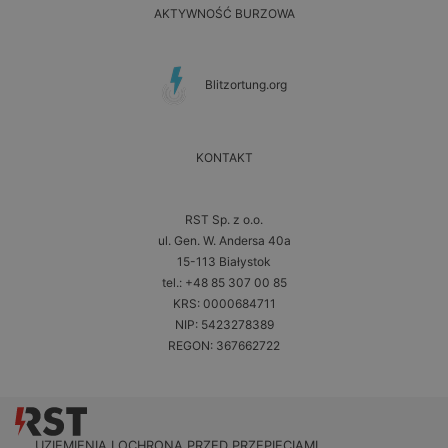
AKTYWNOŚĆ BURZOWA
Blitzortung.org
KONTAKT
RST Sp. z o.o.
ul. Gen. W. Andersa 40a
15-113 Białystok
tel.: +48 85 307 00 85
KRS: 0000684711
NIP: 5423278389
REGON: 367662722
UZIEMIENIA I OCHRONA PRZED PRZEPIĘCIAMI