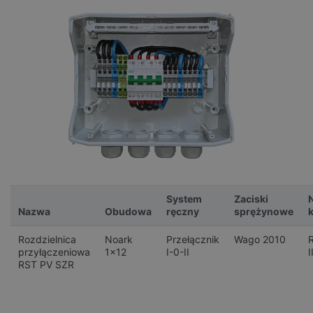
System
Zaciski
Nazwa
Obudowa
ręczny
sprężynowe
Rozdzielnica
Noark
Przełącznik
Wago 2010
R
przyłączeniowa
1x12
I-0-II
I
RST PV SZR