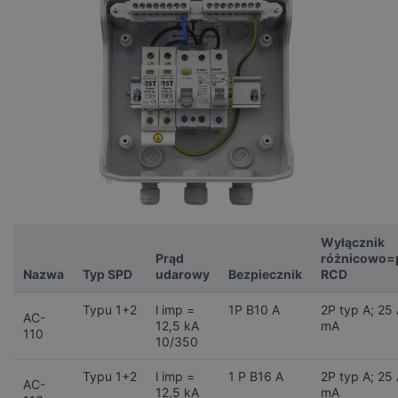
Wyłącznik
Prąd
różnicowo=
Nazwa
Typ SPD
udarowy
Bezpiecznik
RCD
Typu 1+2
l imp =
1P B10 A
2P typ A; 25
AC-
12,5 kA
mA
110
10/350
Typu 1+2
l imp =
1 P B16 A
2P typ A; 25
AC-
12,5 kA
mA