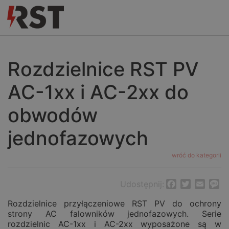
Rozdzielnice RST PV
AC-1xx i AC-2xx do
obwodów
jednofazowych
wróć do kategorii
Udostępnij:
Facebook
Twitter
Email
M
Rozdzielnice przyłączeniowe RST PV do ochrony
strony AC falowników jednofazowych. Serie
rozdzielnic AC-1xx i AC-2xx wyposażone są w