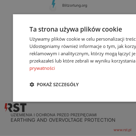
Blitzortung.org
Ta strona używa plików cookie
KONTAKT
Używamy plików cookie w celu personalizacji treści
Udostępniamy również informacje o tym, jak korzy
RST Sp. z o.o.
reklamowym i analitycznym, którzy mogą łączyć je
ul. Gen. W. Andersa 40a
15-113 Białystok
przekazałeś lub które zebrali w wyniku korzystania 
tel.: +48 85 307 00 85
prywatności
KRS: 0000684711
NIP: 5423278389
POKAŻ SZCZEGÓŁY
REGON: 367662722
UZIEMIENIA I OCHRONA PRZED PRZEPIĘCIAMI
EARTHING AND OVERVOLTAGE PROTECTION
www.rst.pl