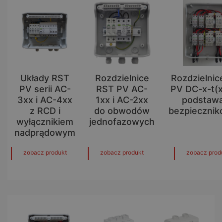
Układy RST
Rozdzielnice
Rozdzielnic
PV serii AC-
RST PV AC-
PV DC-x-t(x
3xx i AC-4xx
1xx i AC-2xx
podstaw
z RCD i
do obwodów
bezpieczni
wyłącznikiem
jednofazowych
nadprądowym
zobacz produkt
zobacz produkt
zobacz prod