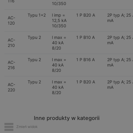
116
10/350
Typu 1+2
l imp =
1 P B20 A
2P typ A; 25
AC-
12,5 kA
mA
120
10/350
Typu 2
l max =
1 P B10 A
2P typ A; 25
AC-
40 kA
mA
210
8/20
Typu 2
l max =
1 P B16 A
2P typ A; 25
AC-
40 kA
mA
216
8/20
Typu 2
l max =
1 P B20 A
2P typ A; 25
AC-
40 kA
mA
220
8/20
Inne produkty w kategorii
Zmień widok