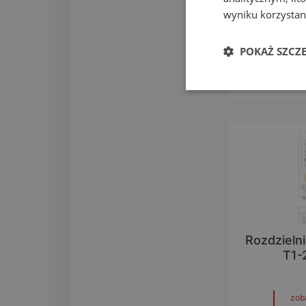
Rozdzielni
wyniku korzystani
0
POKAŻ SZCZ
zob
Rozdzieln
T1-
zob