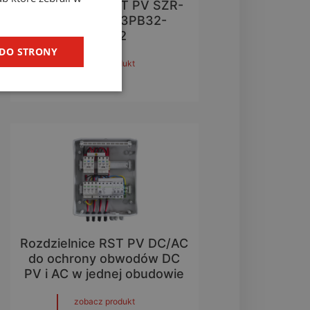
Rozdzielnica RST PV SZR-
KM40A-PK1-3PB32-
10mm2
 DO STRONY
zobacz produkt
Rozdzielnice RST PV DC/AC
do ochrony obwodów DC
PV i AC w jednej obudowie
zobacz produkt