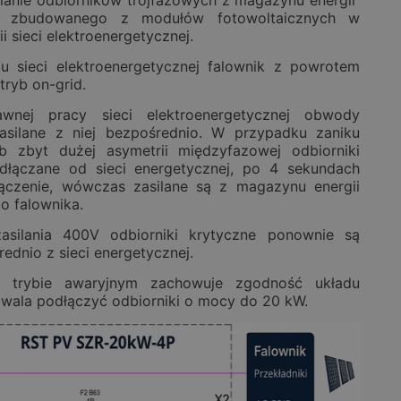
ilanie odbiorników trójfazowych z magazynu energii
ra zbudowanego z modułów fotowoltaicznych w
i sieci elektroenergetycznej.
u sieci elektroenergetycznej falownik z powrotem
tryb on-grid.
wnej pracy sieci elektroenergetycznej obwody
asilane z niej bezpośrednio. W przypadku zaniku
ub zbyt dużej asymetrii międzyfazowej odbiorniki
dłączane od sieci energetycznej, po 4 sekundach
łączenie, wówczas zasilane są z magazynu energii
o falownika.
asilania 400V odbiorniki krytyczne ponownie są
rednio z sieci energetycznej.
w trybie awaryjnym zachowuje zgodność układu
wala podłączyć odbiorniki o mocy do 20 kW.