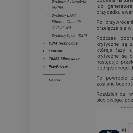
pozwala na zas
Systemy Automatyki
lub generato
(AKPiA)
przypadku awari
Systemy LAN/
Po przywróceni
Ethernet (oraz IP-
przełącza się w 
CCTV I HD)
Systemy Ppoż. (SSP)
Podczas popra
CBM Technology
krytyczne są z
którejś fazy l
Leutron
krytyczne są o
TIMES Microwave
następuje prze
PolyPhaser
podłączonego d
Po powrocie z
Cennik
zasilane bezpoś
Rozdzielnica 
sieciowego, poz