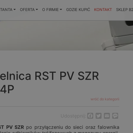
KTANTA
OFERTA
O FIRMIE
GDZIE KUPIĆ
KONTAKT
SKLEP B
elnica RST PV SZR
4P
wróć do kategorii
Udostępnij:
Facebook
Twitter
Email
Messa
RST PV SZR
po przyłączeniu do sieci oraz falownika