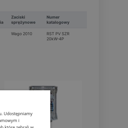
Zaciski
Numer
ia
sprężynowe
katalogowy
Wago 2010
RST PV SZR
20kW-4P
chu. Udostępniamy
klamowym i
ub które zebrali w