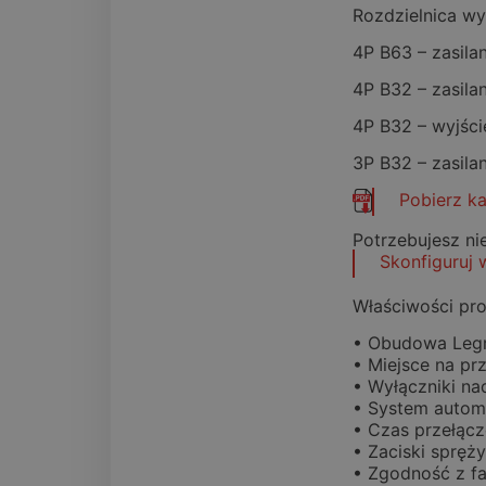
Rozdzielnica w
4P B63 – zasila
4P B32 – zasila
4P B32 – wyjśc
3P B32 – zasila
Pobierz k
Potrzebujesz n
Skonfiguruj 
Właściwości pro
• Obudowa Legr
• Miejsce na pr
• Wyłączniki n
• System autom
• Czas przełącz
• Zaciski sprę
• Zgodność z f