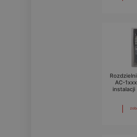
Rozdzielni
AC-1xxx
instalacj
zob