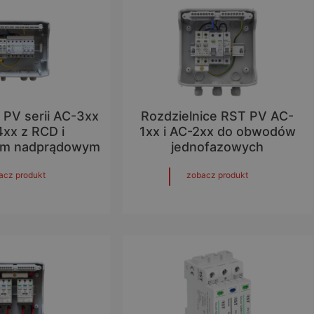
 PV serii AC-3xx
Rozdzielnice RST PV AC-
4xx z RCD i
1xx i AC-2xx do obwodów
iem nadprądowym
jednofazowych
acz produkt
zobacz produkt