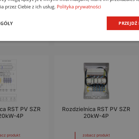
ca RST PV T1-I-
Rozdzielnica RST PV I-0-II
a przez Ciebie z ich usług.
Polityka prywatności
-II 40A
40A
EGÓŁY
PRZEJDŹ
acz produkt
zobacz produkt
ica RST PV SZR
Rozdzielnica RST PV SZR
20kW-4P
20kW-4P
acz produkt
zobacz produkt