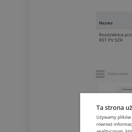
Nazwa
Rozdzielnica pr
RST PV SZR
Zmień widok
Ta strona u
Używamy plików co
również informac
analitycznym, któ