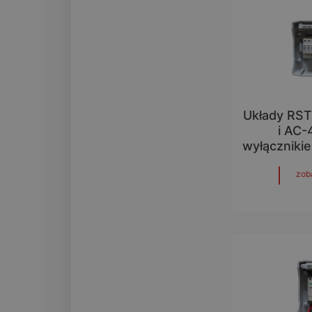
Układy RST
i AC-
wyłącznik
zob