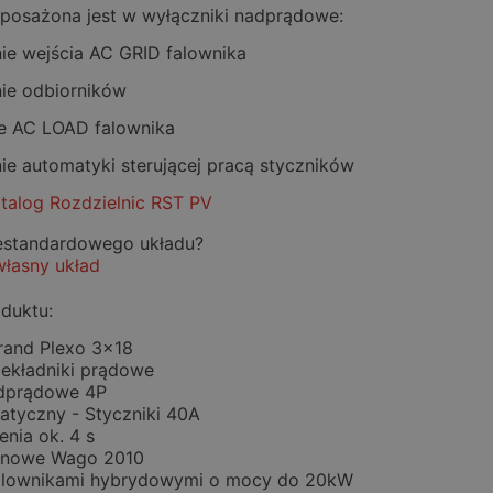
yposażona jest w wyłączniki nadprądowe:
nie wejścia AC GRID falownika
nie odbiorników
ie AC LOAD falownika
nie automatyki sterującej pracą styczników
atalog Rozdzielnic RST PV
iestandardowego układu?
własny układ
duktu:
and Plexo 3x18
zekładniki prądowe
adprądowe 4P
atyczny - Styczniki 40A
enia ok. 4 s
żynowe Wago 2010
alownikami hybrydowymi o mocy do 20kW