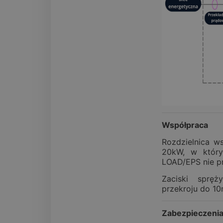
Współpraca
Rozdzielnica w
20kW, w który
LOAD/EPS nie p
Zaciski sprę
przekroju do 1
Zabezpieczeni