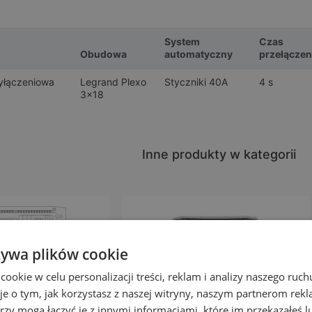
System
Czas
Obudowa
automatyczny
przełączen
zyłączeniowa
Legrand Plexo
Styczniki 40A
4 s
3x18
Inne produkty w kategorii
żywa plików cookie
okie w celu personalizacji treści, reklam i analizy naszego ru
je o tym, jak korzystasz z naszej witryny, naszym partnerom re
rzy mogą łączyć je z innymi informacjami, które im przekazałeś l