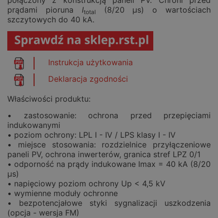
połączony z konstrukcją paneli PV. Chroni przed
prądami pioruna
I
(8/20 µs) o wartościach
total
szczytowych do 40 kA.
Instrukcja użytkowania
Deklaracja zgodności
Właściwości produktu:
• zastosowanie: ochrona przed przepięciami
indukowanymi
• poziom ochrony: LPL I - IV / LPS klasy I - IV
• miejsce stosowania: rozdzielnice przyłączeniowe
paneli PV, ochrona inwerterów, granica stref LPZ 0/1
• odporność na prądy indukowane Imax = 40 kA (8/20
µs)
• napięciowy poziom ochrony Up < 4,5 kV
• wymienne moduły ochronne
• bezpotencjałowe styki sygnalizacji uszkodzenia
(opcja - wersja FM)