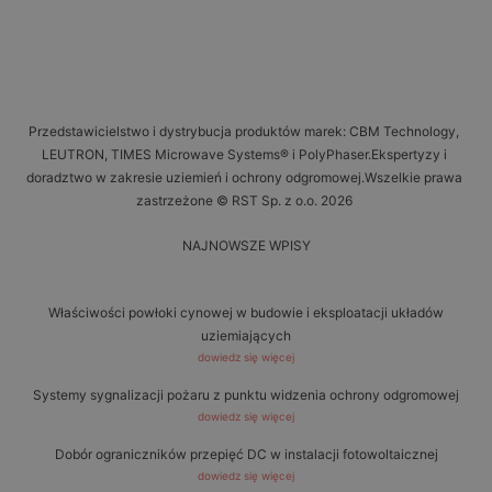
Przedstawicielstwo i dystrybucja produktów marek: CBM Technology,
LEUTRON, TIMES Microwave Systems® i PolyPhaser.Ekspertyzy i
doradztwo w zakresie uziemień i ochrony odgromowej.Wszelkie prawa
zastrzeżone © RST Sp. z o.o. 2026
NAJNOWSZE WPISY
Właściwości powłoki cynowej w budowie i eksploatacji układów
uziemiających
dowiedz się więcej
Systemy sygnalizacji pożaru z punktu widzenia ochrony odgromowej
dowiedz się więcej
Dobór ograniczników przepięć DC w instalacji fotowoltaicznej
dowiedz się więcej