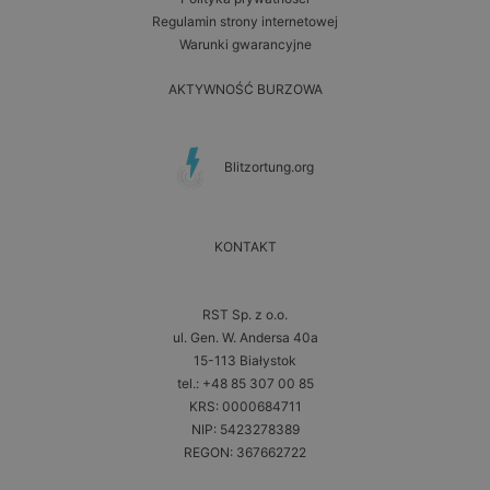
Regulamin strony internetowej
Warunki gwarancyjne
AKTYWNOŚĆ BURZOWA
Blitzortung.org
KONTAKT
RST Sp. z o.o.
ul. Gen. W. Andersa 40a
15-113 Białystok
tel.: +48 85 307 00 85
KRS: 0000684711
NIP: 5423278389
REGON: 367662722