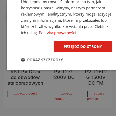
Udostępniamy również informacje o tym, jak
korzystasz z naszej witryny, naszym partnerom
reklamowym i analitycznym, którzy mogą łączyć je
z innymi informacjami, które im przekazałeś lub
które zebrali w wyniku korzystania przez Ciebie z
ich usług.
Polityka prywatności
PRZEJDŹ DO STRONY
POKAŻ SZCZEGÓŁY
Rozdzielnice
RST Solar
RST Solar
RST PV DC-x
PV T2 G
PV T1+T2
do obwodów
1200V DC
G 1500V
stałoprądowych
DC FM
zobacz produkt
zobacz
zobacz
produkt
produkt