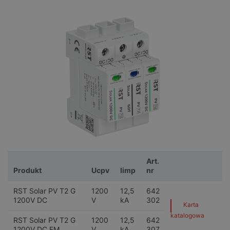
Art.
Produkt
Ucpv
Iimp
nr
RST Solar PV T2 G
1200
12,5
642
1200V DC
V
kA
302
Karta
katalogowa
RST Solar PV T2 G
1200
12,5
642
1200V DC FM
V
kA
307