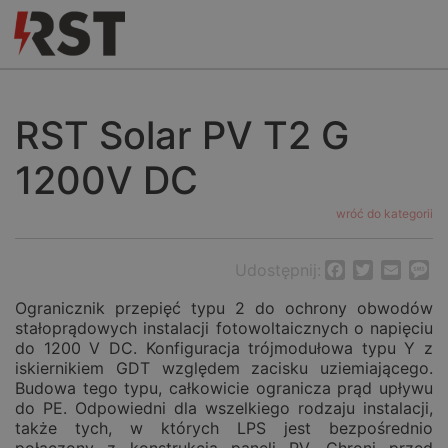
RST Solar PV T2 G
1200V DC
wróć do kategorii
Udostępnij:
Facebook
Twitter
Email
M
Ogranicznik przepięć typu 2 do ochrony obwodów
stałoprądowych instalacji fotowoltaicznych o napięciu
do 1200 V DC. Konfiguracja trójmodułowa typu Y z
iskiernikiem GDT względem zacisku uziemiającego.
Budowa tego typu, całkowicie ogranicza prąd upływu
do PE. Odpowiedni dla wszelkiego rodzaju instalacji,
także tych, w których LPS jest bezpośrednio