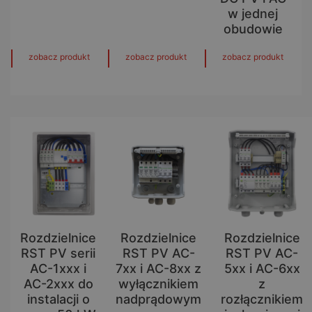
w jednej
obudowie
zobacz produkt
zobacz produkt
zobacz produkt
Rozdzielnice
Rozdzielnice
Rozdzielnice
RST PV serii
RST PV AC-
RST PV AC-
AC-1xxx i
7xx i AC-8xx z
5xx i AC-6xx
AC-2xxx do
wyłącznikiem
z
instalacji o
nadprądowym
rozłącznikiem