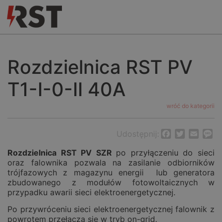
Rozdzielnica RST PV
T1-I-0-II 40A
wróć do kategorii
Udostępnij:
Facebook
Twitter
Email
M
Rozdzielnica RST PV SZR
po przyłączeniu do sieci
oraz falownika pozwala na zasilanie odbiorników
trójfazowych z magazynu energii lub generatora
zbudowanego z modułów fotowoltaicznych w
przypadku awarii sieci elektroenergetycznej.
Po przywróceniu sieci elektroenergetycznej falownik z
powrotem przełącza się w tryb on-grid.