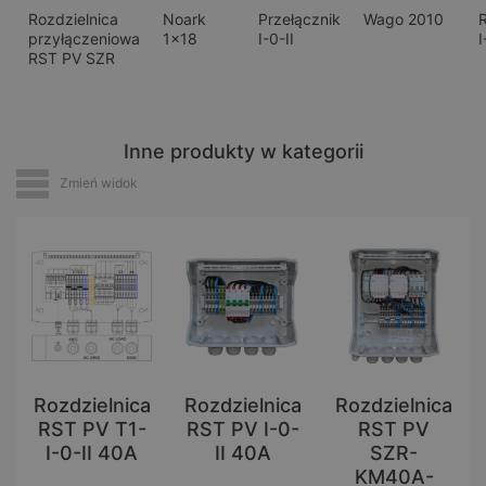
Rozdzielnica
Noark
Przełącznik
Wago 2010
R
przyłączeniowa
1x18
I-0-II
I
RST PV SZR
Inne produkty w kategorii
Zmień widok
Rozdzielnica
Rozdzielnica
Rozdzielnica
RST PV T1-
RST PV I-0-
RST PV
I-0-II 40A
II 40A
SZR-
KM40A-