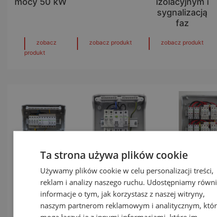
mocy 50 kW
izolacyjnym i
sygnalizacją
faz
zobacz
zobacz produkt
zobacz produkt
produkt
Ta strona używa plików cookie
Układy RST
Rozdzielnice
Rozdzielnic
Używamy plików cookie w celu personalizacji treści,
PV serii AC-
RST PV AC-
PV DC-x-t(x
reklam i analizy naszego ruchu. Udostępniamy równi
3xx i AC-4xx
1xx i AC-2xx
podstaw
informacje o tym, jak korzystasz z naszej witryny,
z RCD i
do obwodów
bezpieczni
naszym partnerom reklamowym i analitycznym, któr
wyłącznikiem
jednofazowych
mogą łączyć je z innymi informacjami, które im