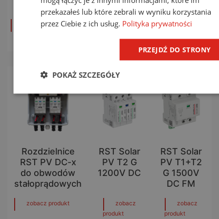
nadprądowym
przekazałeś lub które zebrali w wyniku korzystania
przez Ciebie z ich usług.
Polityka prywatności
zobacz produkt
zobacz produkt
zobacz prod
PRZEJDŹ DO STRONY
POKAŻ SZCZEGÓŁY
Rozdzielnice
RST Solar
RST Solar
RST PV DC-x
PV T2 G
PV T1+T2
do obwodów
1200V DC
G 1500V
stałoprądowych
DC FM
zobacz produkt
zobacz
zobacz
produkt
produkt