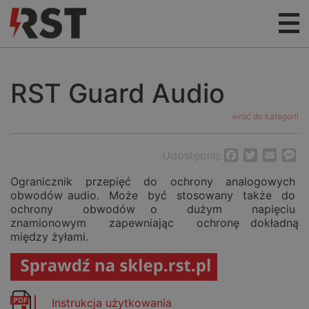
RST Guard Audio
wróć do kategorii
Udostępnij:
Facebook
Twitter
Email
M
Ogranicznik przepięć do ochrony analogowych
obwodów audio. Może być stosowany także do
ochrony obwodów o dużym napięciu
znamionowym zapewniając ochronę dokładną
między żyłami.
Instrukcja użytkowania