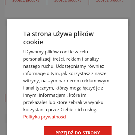
zobacz produkt
zobacz produkt
zobacz produkt
Ta strona używa plików
cookie
Używamy plików cookie w celu
personalizacji treści, reklam i analizy
naszego ruchu. Udostępniamy również
informacje o tym, jak korzystasz z naszej
RST Guard
RST Guard
RST S20
witryny, naszym partnerom reklamowym
xxV HF
xxV
i analitycznym, którzy mogą łączyć je z
innymi informacjami, które im
zobacz produkt
zobacz produkt
zobacz produkt
przekazałeś lub które zebrali w wyniku
korzystania przez Ciebie z ich usług.
Polityka prywatności
PRZEJDŹ DO STRONY