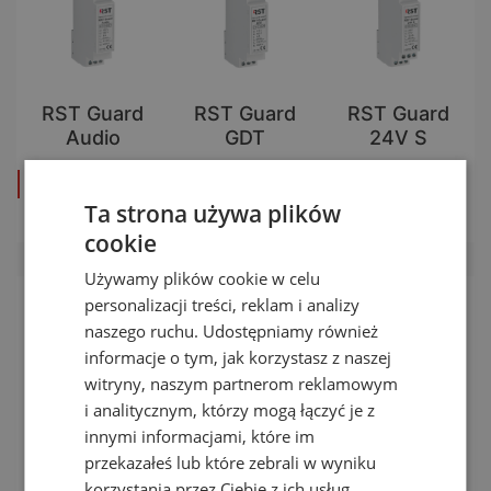
RST Guard
RST Guard
RST Guard
Audio
GDT
24V S
zobacz produkt
zobacz produkt
zobacz produkt
Ta strona używa plików
cookie
Używamy plików cookie w celu
personalizacji treści, reklam i analizy
naszego ruchu. Udostępniamy również
informacje o tym, jak korzystasz z naszej
witryny, naszym partnerom reklamowym
i analitycznym, którzy mogą łączyć je z
innymi informacjami, które im
przekazałeś lub które zebrali w wyniku
RST Guard
RST Guard
RST S20
korzystania przez Ciebie z ich usług.
xxV HF
xxV