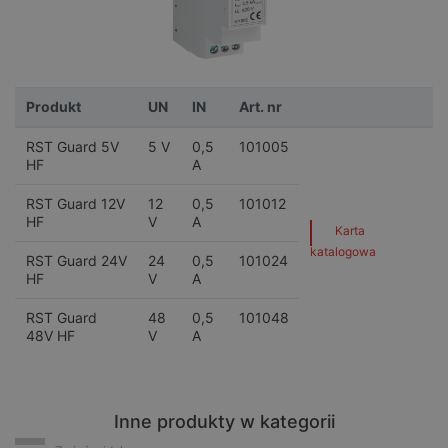
Produkt
UN
IN
Art. nr
RST Guard 5V
5 V
0,5
101005
HF
A
RST Guard 12V
12
0,5
101012
HF
V
A
Karta
katalogowa
RST Guard 24V
24
0,5
101024
HF
V
A
RST Guard
48
0,5
101048
48V HF
V
A
Inne produkty w kategorii