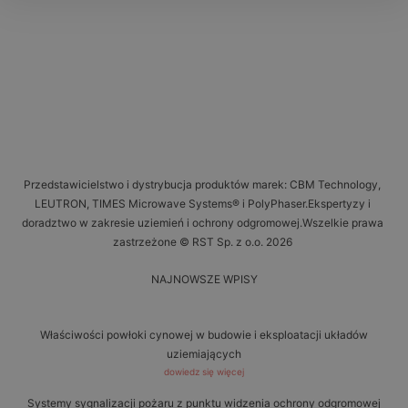
Przedstawicielstwo i dystrybucja produktów marek: CBM Technology,
LEUTRON, TIMES Microwave Systems® i PolyPhaser.Ekspertyzy i
doradztwo w zakresie uziemień i ochrony odgromowej.Wszelkie prawa
zastrzeżone © RST Sp. z o.o. 2026
NAJNOWSZE WPISY
Właściwości powłoki cynowej w budowie i eksploatacji układów
uziemiających
dowiedz się więcej
Systemy sygnalizacji pożaru z punktu widzenia ochrony odgromowej