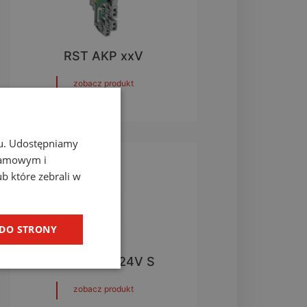
RST AKP xxV
zobacz produkt
chu. Udostępniamy
klamowym i
ub które zebrali w
 DO STRONY
RST Guard 24V S
zobacz produkt