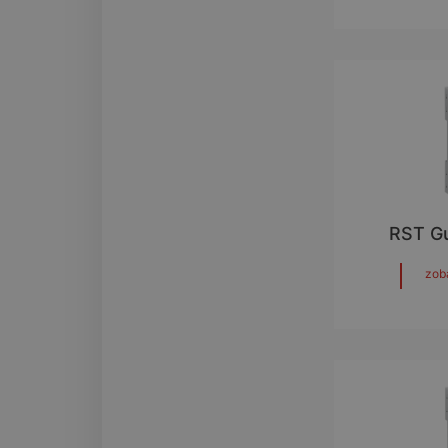
RST G
zob