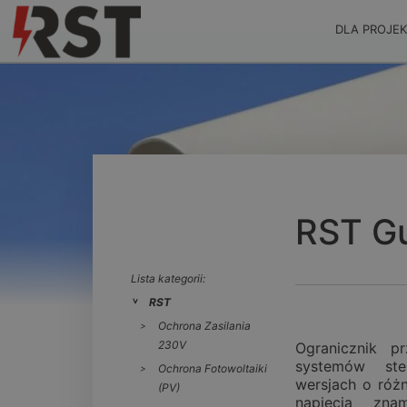
DLA PROJE
RST G
Lista kategorii:
RST
Ochrona Zasilania
230V
Ogranicznik p
systemów ste
Ochrona Fotowoltaiki
wersjach o róż
(PV)
napięcia zna