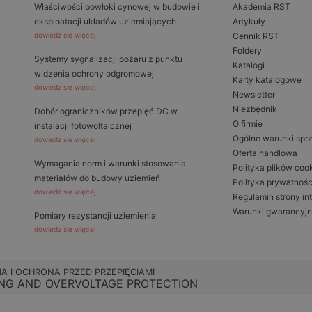
Właściwości powłoki cynowej w budowie i
Akademia RST
eksploatacji układów uziemiających
Artykuły
dowiedz się więcej
Cennik RST
Foldery
Systemy sygnalizacji pożaru z punktu
Katalogi
widzenia ochrony odgromowej
Karty katalogowe
dowiedz się więcej
Newsletter
Niezbędnik
Dobór ograniczników przepięć DC w
O firmie
instalacji fotowoltaicznej
Ogólne warunki spr
dowiedz się więcej
Oferta handlowa
Wymagania norm i warunki stosowania
Polityka plików coo
materiałów do budowy uziemień
Polityka prywatnośc
dowiedz się więcej
Regulamin strony in
Warunki gwarancyj
Pomiary rezystancji uziemienia
dowiedz się więcej
IA I OCHRONA PRZED PRZEPIĘCIAMI
NG AND OVERVOLTAGE PROTECTION