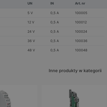
UN
IN
Art. nr
5 V
0,5 A
100005
12 V
0,5 A
100012
24 V
0,5 A
100024
36 V
0,5 A
100036
48 V
0,5 A
100048
Inne produkty w kategorii