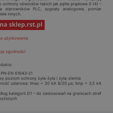
o ochrony obwodów takich jak pętle prądowe 0 (4) –
a sterowników PLC, sygnały analogowe, pomiar
iele innych.
cja użytkowania
cja zgodności
duktu:
 PN-EN 61643-21
owy poziom ochrony żyła-żyła i żyła-ziemia
ność udarowa: Imax = 20 kA 8/20 μs; Iimp = 3,5 kA
ług kategorii D1 – do zastosowań na granicach stref
 wyższych