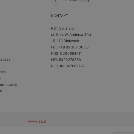
KONTAKT
RST Sp. z o.o.
ul. Gen. W. Andersa 40a
15-113 Białystok
tel.: +48 85 307 00 85
KRS: 0000684711
zedaży
NIP: 5423278389
REGON: 367662722
kies
i
ternetowej
ne
www.rst.pl