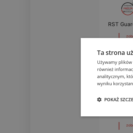
RST Gua
zob
Ta strona u
Używamy plików co
również informac
analitycznym, któ
wyniku korzystani
POKAŻ SZCZ
RST G
zob