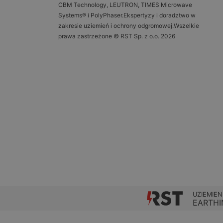
CBM Technology, LEUTRON, TIMES Microwave
Systems® i PolyPhaser.Ekspertyzy i doradztwo w
zakresie uziemień i ochrony odgromowej.Wszelkie
prawa zastrzeżone © RST Sp. z o.o. 2026
UZIEMIEN
EARTHI