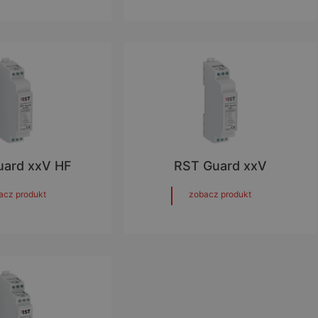
uard xxV HF
RST Guard xxV
acz produkt
zobacz produkt