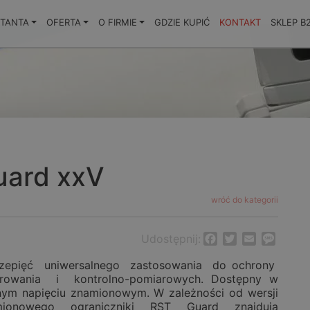
KTANTA
OFERTA
O FIRMIE
GDZIE KUPIĆ
KONTAKT
SKLEP B
uard xxV
wróć do kategorii
Udostępnij:
Facebook
Twitter
Email
Messa
rzepięć uniwersalnego zastosowania do ochrony
rowania i kontrolno-pomiarowych. Dostępny w
nym napięciu znamionowym. W zależności od wersji
mionowego ograniczniki RST Guard znajdują