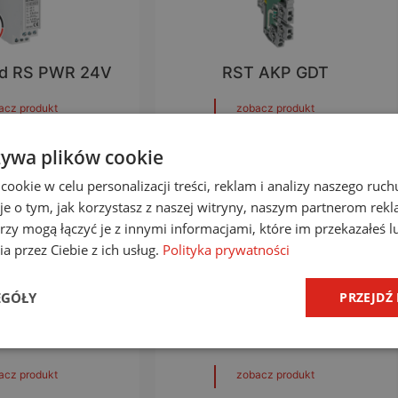
rd RS PWR 24V
RST AKP GDT
acz produkt
zobacz produkt
żywa plików cookie
okie w celu personalizacji treści, reklam i analizy naszego ru
je o tym, jak korzystasz z naszej witryny, naszym partnerom re
rzy mogą łączyć je z innymi informacjami, które im przekazałeś l
a przez Ciebie z ich usług.
Polityka prywatności
EGÓŁY
PRZEJDŹ
uard Audio
RST Guard GDT
acz produkt
zobacz produkt