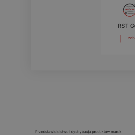
RST G
zob
Przedstawicielstwo i dystrybucja produktów marek: