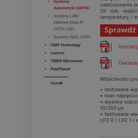
Systemy
zastosowanie d
Automatyki (AKPiA)
20 mA, wejści
Systemy LAN/
temperatury, i w
Ethernet (oraz IP-
CCTV I HD)
Systemy Ppoż. (SSP)
CBM Technology
Instruk
Leutron
TIMES Microwave
Deklara
PolyPhaser
Właściwości pro
Cennik
• testowane wg
• niski napięci
• wysoka odpor
10/350 μs
• testowane wed
LPZ 0 / LPZ 1 i