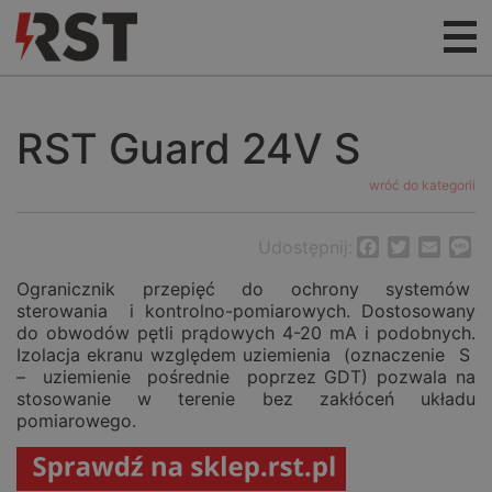
RST Guard 24V S
wróć do kategorii
Udostępnij:
Facebook
Twitter
Email
M
Ogranicznik przepięć do ochrony systemów
sterowania i kontrolno-pomiarowych. Dostosowany
do obwodów pętli prądowych 4-20 mA i podobnych.
Izolacja ekranu względem uziemienia (oznaczenie S
– uziemienie pośrednie poprzez GDT) pozwala na
stosowanie w terenie bez zakłóceń układu
pomiarowego.