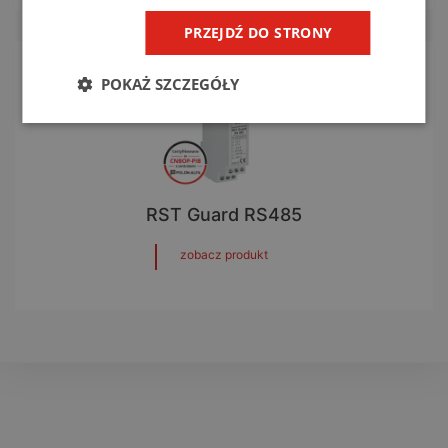
PRZEJDŹ DO STRONY
POKAŻ SZCZEGÓŁY
RST Guard RS485
zobacz produkt