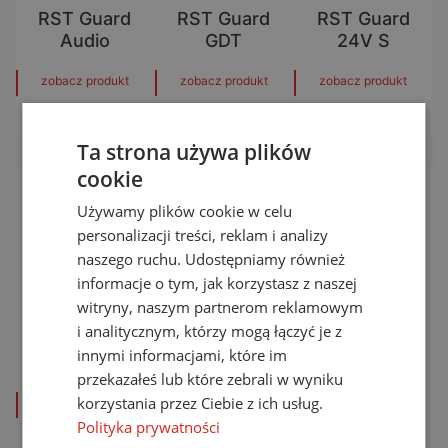
RST Guard
RST Guard
RST Guard
Audio
GDT
24V S
zobacz produkt
zobacz produkt
zobacz produkt
Ta strona używa plików
cookie
Używamy plików cookie w celu
personalizacji treści, reklam i analizy
naszego ruchu. Udostępniamy również
informacje o tym, jak korzystasz z naszej
witryny, naszym partnerom reklamowym
i analitycznym, którzy mogą łączyć je z
RST Guard
RST Guard
RST S20
innymi informacjami, które im
xxV HF
xxV
przekazałeś lub które zebrali w wyniku
korzystania przez Ciebie z ich usług.
zobacz produkt
zobacz produkt
zobacz produkt
Polityka prywatności