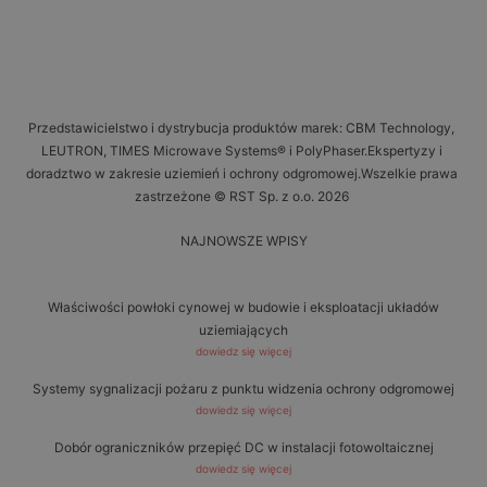
Przedstawicielstwo i dystrybucja produktów marek: CBM Technology,
LEUTRON, TIMES Microwave Systems® i PolyPhaser.Ekspertyzy i
doradztwo w zakresie uziemień i ochrony odgromowej.Wszelkie prawa
zastrzeżone © RST Sp. z o.o. 2026
NAJNOWSZE WPISY
Właściwości powłoki cynowej w budowie i eksploatacji układów
uziemiających
dowiedz się więcej
Systemy sygnalizacji pożaru z punktu widzenia ochrony odgromowej
dowiedz się więcej
Dobór ograniczników przepięć DC w instalacji fotowoltaicznej
dowiedz się więcej