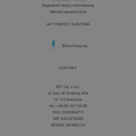
Regulamin strony internetowej
Warunki gwarancyjne
AKTYWNOŚĆ BURZOWA
Blitzortung.org
KONTAKT
RST Sp. z o.o.
ul. Gen. W. Andersa 40a
15-113 Białystok
tel.: +48 85 307 00 85
KRS: 0000684711
NIP: 5423278389
REGON: 367662722