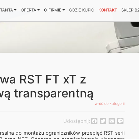
KTANTA
OFERTA
O FIRMIE
GDZIE KUPIĆ
KONTAKT
SKLEP B
wa RST FT xT z
ą transparentną
wróć do kategorii
Udostępnij:
Facebook
Twitter
Email
Messa
salna do montażu ograniczników przepięć RST serii