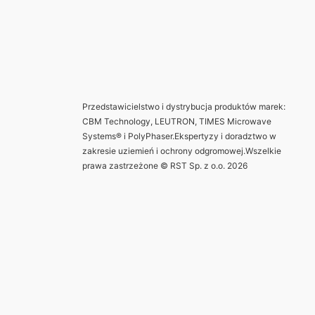
Przedstawicielstwo i dystrybucja produktów marek:
CBM Technology, LEUTRON, TIMES Microwave
Systems® i PolyPhaser.Ekspertyzy i doradztwo w
zakresie uziemień i ochrony odgromowej.Wszelkie
prawa zastrzeżone © RST Sp. z o.o. 2026