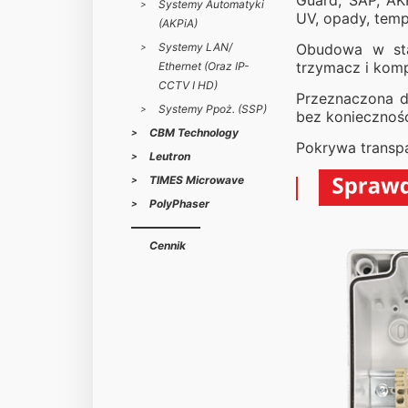
Guard, SAP, AK
Systemy Automatyki
UV, opady, temp
(AKPiA)
Systemy LAN/
Obudowa w sta
trzymacz i kompl
Ethernet (oraz IP-
CCTV I HD)
Przeznaczona 
Systemy Ppoż. (SSP)
bez koniecznoś
CBM Technology
Pokrywa transpa
Leutron
TIMES Microwave
PolyPhaser
Cennik