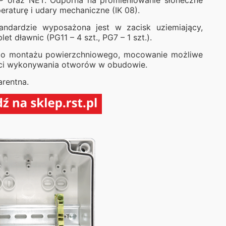
P oraz NET. Odporna na promieniowanie słoneczne
eraturę i udary mechaniczne (IK 08).
ndardzie wyposażona jest w zacisk uziemiający,
et dławnic (PG11 – 4 szt., PG7 – 1 szt.).
do montażu powierzchniowego, mocowanie możliwe
ci wykonywania otworów w obudowie.
rentna.