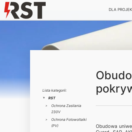
DLA PROJE
Obudo
pokryw
Lista kategorii:
RST
Ochrona Zasilania
230V
Ochrona Fotowoltaiki
Obudowa uniwer
(PV)