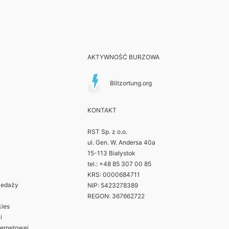
AKTYWNOŚĆ BURZOWA
Blitzortung.org
KONTAKT
RST Sp. z o.o.
ul. Gen. W. Andersa 40a
15-113 Białystok
tel.: +48 85 307 00 85
KRS: 0000684711
zedaży
NIP: 5423278389
REGON: 367662722
kies
i
ternetowej