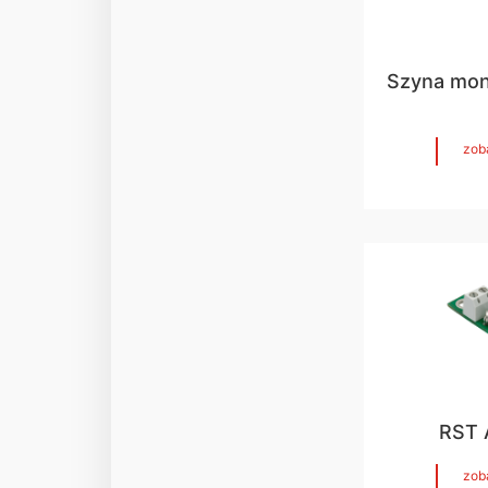
Szyna mo
zob
RST 
zob