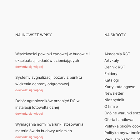
NAJNOWSZE WPISY
NA SKRÓTY
Właściwości powłoki cynowej w budowie i
Akademia RST
eksploatacji układów uziemiających
Artykuły
dowiedz się więcej
Cennik RST
Foldery
Systemy sygnalizacji pożaru z punktu
Katalogi
widzenia ochrony odgromowej
Karty katalogowe
dowiedz się więcej
Newsletter
Niezbędnik
Dobór ograniczników przepięć DC w
O firmie
instalacji fotowoltaicznej
Ogólne warunki spr
dowiedz się więcej
Oferta handlowa
Wymagania norm i warunki stosowania
Polityka plików coo
materiałów do budowy uziemień
Polityka prywatnośc
dowiedz się więcej
Regulamin strony in