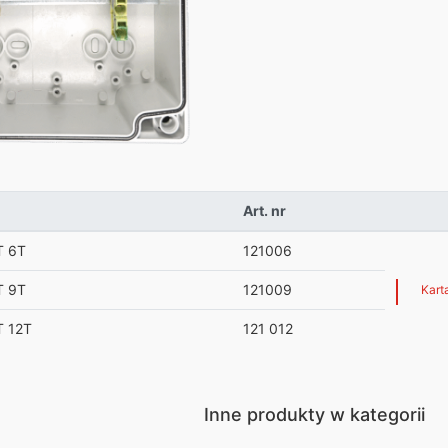
Art. nr
T 6T
121006
T 9T
121009
Kart
 12T
121 012
Inne produkty w kategorii