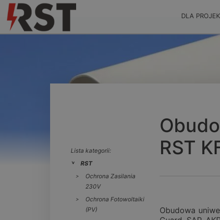
DLA PROJE
Obudo
RST K
Lista kategorii:
RST
Ochrona Zasilania
230V
Ochrona Fotowoltaiki
Obudowa uniwer
(PV)