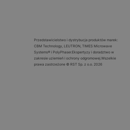
Przedstawicielstwo i dystrybucja produktów marek:
CBM Technology, LEUTRON, TIMES Microwave
Systems® i PolyPhaser.Ekspertyzy i doradztwo w
zakresie uziemień i ochrony odgromowej.Wszelkie
prawa zastrzeżone © RST Sp. z o.o. 2026