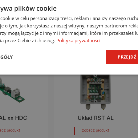
żywa plików cookie
okie w celu personalizacji treści, reklam i analizy naszego ru
ntażowa RST AL
Obudowa do ograniczników
RST AL
je o tym, jak korzystasz z naszej witryny, naszym partnerom re
rzy mogą łączyć je z innymi informacjami, które im przekazałeś l
acz produkt
zobacz produkt
a przez Ciebie z ich usług.
Polityka prywatności
EGÓŁY
PRZEJDŹ
AL xx HDC
Układ RST AL
acz produkt
zobacz produkt