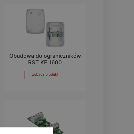
Obudowa do ograniczników
RST KF 1600
zobacz produkt