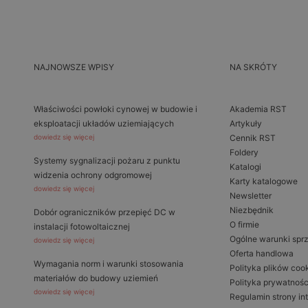
NAJNOWSZE WPISY
NA SKRÓTY
Właściwości powłoki cynowej w budowie i
Akademia RST
eksploatacji układów uziemiających
Artykuły
dowiedz się więcej
Cennik RST
Foldery
Systemy sygnalizacji pożaru z punktu
Katalogi
widzenia ochrony odgromowej
Karty katalogowe
dowiedz się więcej
Newsletter
Niezbędnik
Dobór ograniczników przepięć DC w
O firmie
instalacji fotowoltaicznej
Ogólne warunki spr
dowiedz się więcej
Oferta handlowa
Wymagania norm i warunki stosowania
Polityka plików coo
materiałów do budowy uziemień
Polityka prywatnośc
dowiedz się więcej
Regulamin strony in