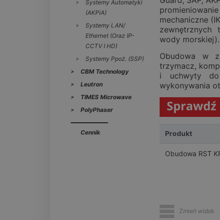
Guard, SAP, AK
Systemy Automatyki
promieniowan
(AKPiA)
mechaniczne (IK 
Systemy LAN/
zewnętrznych 
Ethernet (oraz IP-
wody morskiej).
CCTV I HD)
Obudowa w zes
Systemy Ppoż. (SSP)
trzymacz, komple
CBM Technology
i uchwyty do
Leutron
wykonywania o
TIMES Microwave
PolyPhaser
Cennik
Produkt
Obudowa RST K
Zmień widok