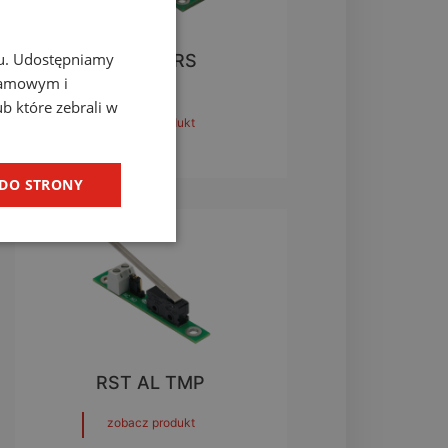
chu. Udostępniamy
RST AL RS
klamowym i
ub które zebrali w
zobacz produkt
 DO STRONY
RST AL TMP
zobacz produkt