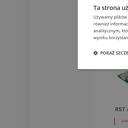
Ta strona u
Używamy plików co
Szyna mo
również informac
analitycznym, któ
zob
wyniku korzystani
POKAŻ SZCZ
RST 
zob