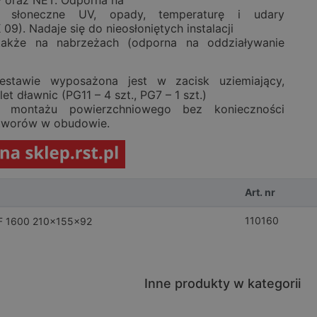
P oraz NET. Odporna na
ie słoneczne UV, opady, temperaturę i udary
09). Nadaje się do nieosłoniętych instalacji
także na nabrzeżach (odporna na oddziaływanie
tawie wyposażona jest w zacisk uziemiający,
t dławnic (PG11 – 4 szt., PG7 – 1 szt.)
 montażu powierzchniowego bez konieczności
tworów w obudowie.
Art. nr
110160
F 1600 210x155x92
Inne produkty w kategorii