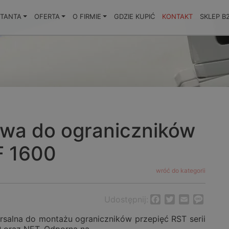
KTANTA
OFERTA
O FIRMIE
GDZIE KUPIĆ
KONTAKT
SKLEP B
wa do ograniczników
F 1600
wróć do kategorii
Udostępnij:
Facebook
Twitter
Email
Messa
salna do montażu ograniczników przepięć RST serii