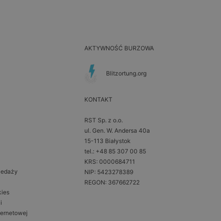
AKTYWNOŚĆ BURZOWA
Blitzortung.org
KONTAKT
RST Sp. z o.o.
ul. Gen. W. Andersa 40a
15-113 Białystok
tel.: +48 85 307 00 85
KRS: 0000684711
zedaży
NIP: 5423278389
REGON: 367662722
kies
i
ternetowej