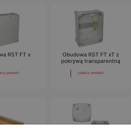
wa RST FT x
Obudowa RST FT xT z
pokrywą transparentną
acz produkt
zobacz produkt