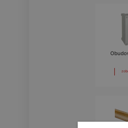
Obudo
zob