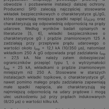
obwodzie i pozbawienie instalacji dalszej ochrony.
Producenci SPD zalecają najczęściej stosowanie
wkładek bezpiecznikowych o charakterystyce gL/gG,
które zapewniają mniejsze spadki napięć
U
oraz
OCPD
charakteryzują się odpowiednią odpornością na prądy
udarowe. Według wyników badań opisanych w
literaturze [5, 6], wkładki bezpiecznikowe o
charakterystyce gG i prądzie znamionowym 125 A
zadziałają przy przepływie prądu udarowego o
wartości około
I
= 12,1 kA (10/350 µs), natomiast
imp
wkładkom 250 A gG odpowiada prąd zadziałania
I
imp
= 27,5 kA. Nie należy zatem dobezpieczać
ograniczników przepięć typu 1, o wytrzymałości
I
= 25 kA, wkładkami o prądzie znamionowym
imp
mniejszym niż 250 A. Stosowane w starszych
instalacjach wkładki topikowe, o charakterystyce gF,
nawet pomimo małego prądu zadziałania zapewniają
małe spadki napięcia, ale charakteryzują się
najmniejszą odpornością na udary prądowe i mogą
ulec uszkodzeniu już przy prądach indukowanych
(8/20 µs) o wartości kilku kA.