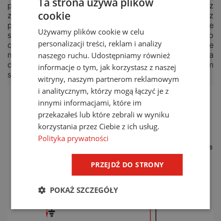
Ta strona używa plików
posiada jednak ograniczenia prądowe wynikające z
cookie
zacisków przyłączeniowych. W SPD typu 1 z
podwójnymi zaciskami najczęściej ograniczenie
Używamy plików cookie w celu
stanowi wartość 125 A prądu znamionowego
personalizacji treści, reklam i analizy
chronionej instalacji. Ponadto połączenia typu V nie
mogą być wykonane, gdy SPD wymaga
naszego ruchu. Udostępniamy również
dobezpieczenia, ponieważ to ograniczałoby tym
informacje o tym, jak korzystasz z naszej
samym natężenie prądu w całej instalacji za SPD.
witryny, naszym partnerom reklamowym
i analitycznym, którzy mogą łączyć je z
innymi informacjami, które im
przekazałeś lub które zebrali w wyniku
korzystania przez Ciebie z ich usług.
Polityka prywatności
PRZEJDŹ DO STRONY
POKAŻ SZCZEGÓŁY