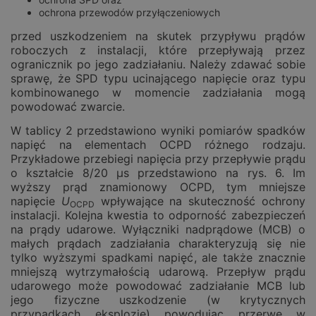
ochrona przewodów przyłączeniowych
przed uszkodzeniem na skutek przypływu prądów
roboczych z instalacji, które przepływają przez
ogranicznik po jego zadziałaniu. Należy zdawać sobie
sprawę, że SPD typu ucinającego napięcie oraz typu
kombinowanego w momencie zadziałania mogą
powodować zwarcie.
W tablicy 2 przedstawiono wyniki pomiarów spadków
napięć na elementach OCPD różnego rodzaju.
Przykładowe przebiegi napięcia przy przepływie prądu
o kształcie 8/20 µs przedstawiono na rys. 6. Im
wyższy prąd znamionowy OCPD, tym mniejsze
napięcie
U
wpływające na skuteczność ochrony
OCPD
instalacji. Kolejna kwestia to odporność zabezpieczeń
na prądy udarowe. Wyłączniki nadprądowe (MCB) o
małych prądach zadziałania charakteryzują się nie
tylko wyższymi spadkami napięć, ale także znacznie
mniejszą wytrzymałością udarową. Przepływ prądu
udarowego może powodować zadziałanie MCB lub
jego fizyczne uszkodzenie (w krytycznych
przypadkach eksplozję) powodując przerwę w