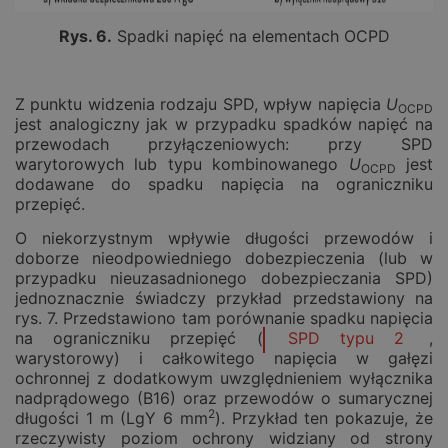
Rys. 6.
Spadki napięć na elementach OCPD
Z punktu widzenia rodzaju SPD, wpływ napięcia
U
OCPD
jest analogiczny jak w przypadku spadków napięć na
przewodach przyłączeniowych: przy SPD
warytorowych lub typu kombinowanego
U
jest
OCPD
dodawane do spadku napięcia na ograniczniku
przepięć.
O niekorzystnym wpływie długości przewodów i
doborze nieodpowiedniego dobezpieczenia (lub w
przypadku nieuzasadnionego dobezpieczania SPD)
jednoznacznie świadczy przykład przedstawiony na
rys. 7. Przedstawiono tam porównanie spadku napięcia
na ograniczniku przepięć (
SPD typu 2
,
warystorowy) i całkowitego napięcia w gałęzi
ochronnej z dodatkowym uwzględnieniem wyłącznika
nadprądowego (B16) oraz przewodów o sumarycznej
2
długości 1 m (LgY 6 mm
). Przykład ten pokazuje, że
rzeczywisty poziom ochrony widziany od strony