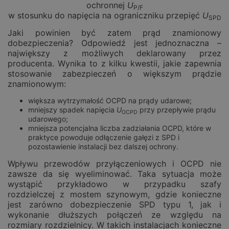
ochronnej
U
P/F
w stosunku do napięcia na ograniczniku przepięć
U
SPD
Jaki powinien być zatem prąd znamionowy
dobezpieczenia? Odpowiedź jest jednoznaczna –
największy z możliwych deklarowany przez
producenta. Wynika to z kilku kwestii, jakie zapewnia
stosowanie zabezpieczeń o większym prądzie
znamionowym:
większa wytrzymałość OCPD na prądy udarowe;
mniejszy spadek napięcia
U
przy przepływie prądu
OCPD
udarowego;
mniejsza potencjalna liczba zadziałania OCPD, które w
praktyce powoduje odłączenie gałęzi z SPD i
pozostawienie instalacji bez dalszej ochrony.
Wpływu przewodów przyłączeniowych i OCPD nie
zawsze da się wyeliminować. Taka sytuacja może
wystąpić przykładowo w przypadku szafy
rozdzielczej z mostem szynowym, gdzie konieczne
jest zarówno dobezpieczenie SPD typu 1, jak i
wykonanie dłuższych połączeń ze względu na
rozmiary rozdzielnicy. W takich instalacjach konieczne