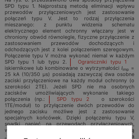
SPD typu 1. Najprostszą metodą eliminacji wpływu
przewodów przyłączeniowych jest zastosowanie
połączeń typu V. Jest to rodzaj przyłączenia
mieszanego: z punktu widzenia schematu
elektrycznego element ochronny włączany jest w
chroniony obwód równolegle, fizyczne przyłączenie z
zastosowaniem przewodów dochodzących i
odchodzących jest z kolei połączeniem szeregowym.
Połączenie typu V można wykonać niemal w każdym
SPD typu 1 lub typu 2.
Ograniczniki typu 1
iskiernikowe lub kombinowane o wytrzymałości
I
=
imp
25 kA (10/350 µs) posiadają zazwyczaj dwa osobne
zaciski przyłączeniowe na każdy moduł ochronny (o
szerokości 2TE). Jeżeli SPD nie ma osobnych
zacisków umożliwiających wykonanie takiego
połączenia (np.:
SPD typu 2
o szerokości
1TE/moduł) to przyłączenie dwóch przewodów do
jednego zacisku możliwe jest z zastosowanie
specjalnych końcówek. Dzięki połączeniu typu V,
spadki napięć na przewodach przyłączeniowych,
wywołane przepływem prądu udarowego, nie są
„widoczne” od strony chronionej instalacji. Metoda ta