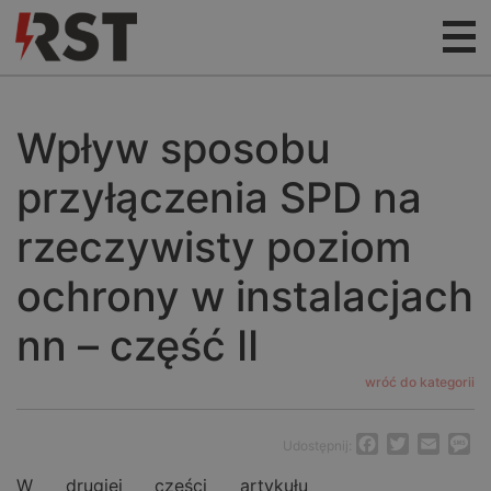
Wpływ sposobu
przyłączenia SPD na
rzeczywisty poziom
ochrony w instalacjach
nn – część II
wróć do kategorii
Facebook
Twitter
Email
M
Udostępnij:
W drugiej części artykułu