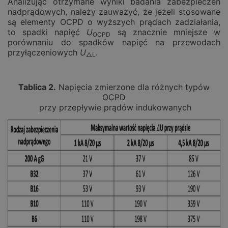
Analizując otrzymane wyniki badania zabezpieczeń
nadprądowych, należy zauważyć, że jeżeli stosowane
są elementy OCPD o wyższych prądach zadziałania,
to spadki napięć
U
są znacznie mniejsze w
OCPD
porównaniu do spadków napięć na przewodach
przyłączeniowych
U
.
△
L
Tablica 2.
Napięcia zmierzone dla różnych typów
OCPD
przy przepływie prądów indukowanych