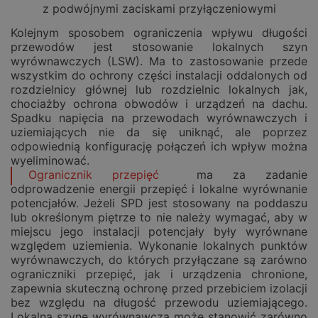
z podwójnymi zaciskami przyłączeniowymi
Kolejnym sposobem ograniczenia wpływu długości
przewodów jest stosowanie lokalnych szyn
wyrównawczych (LSW). Ma to zastosowanie przede
wszystkim do ochrony części instalacji oddalonych od
rozdzielnicy głównej lub rozdzielnic lokalnych jak,
chociażby ochrona obwodów i urządzeń na dachu.
Spadku napięcia na przewodach wyrównawczych i
uziemiających nie da się uniknąć, ale poprzez
odpowiednią konfigurację połączeń ich wpływ można
wyeliminować.
Ogranicznik przepięć
ma za zadanie
odprowadzenie energii przepięć i lokalne wyrównanie
potencjałów. Jeżeli SPD jest stosowany na poddaszu
lub określonym piętrze to nie należy wymagać, aby w
miejscu jego instalacji potencjały były wyrównane
względem uziemienia. Wykonanie lokalnych punktów
wyrównawczych, do których przyłączane są zarówno
ograniczniki przepięć, jak i urządzenia chronione,
zapewnia skuteczną ochronę przed przebiciem izolacji
bez względu na długość przewodu uziemiającego.
Lokalną szynę wyrównawczą może stanowić zarówno