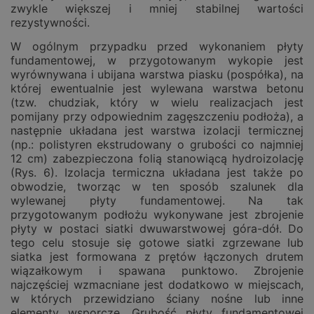
zwykle większej i mniej stabilnej wartości
rezystywności.
W ogólnym przypadku przed wykonaniem płyty
fundamentowej, w przygotowanym wykopie jest
wyrównywana i ubijana warstwa piasku (pospółka), na
której ewentualnie jest wylewana warstwa betonu
(tzw. chudziak, który w wielu realizacjach jest
pomijany przy odpowiednim zagęszczeniu podłoża), a
następnie układana jest warstwa izolacji termicznej
(np.: polistyren ekstrudowany o grubości co najmniej
12 cm) zabezpieczona folią stanowiącą hydroizolację
(Rys. 6). Izolacja termiczna układana jest także po
obwodzie, tworząc w ten sposób szalunek dla
wylewanej płyty fundamentowej. Na tak
przygotowanym podłożu wykonywane jest zbrojenie
płyty w postaci siatki dwuwarstwowej góra-dół. Do
tego celu stosuje się gotowe siatki zgrzewane lub
siatka jest formowana z prętów łączonych drutem
wiązałkowym i spawana punktowo. Zbrojenie
najczęściej wzmacniane jest dodatkowo w miejscach,
w których przewidziano ściany nośne lub inne
elementy wsporcze. Grubość płyty fundamentowej