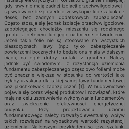
instalacji elektrycznych i kontaktu z gruntem najlepiej,
gdy ławy nie mają żadnej izolacji przeciwwilgociowej i
są wylewane bezpośrednio w wykopie lub szalunku z
desek, bez żadnych dodatkowych zabezpieczeń.
Często stosuje się jednak izolacje przeciwwilgociowe,
zapobiegające chociażby mieszaniu się rodzimego
gruntu z betonem lub jego nadmierne odwodnienie.
Jeżeli takie folie nie są stosowane na wszystkich
płaszczyznach ławy (np.: tylko zabezpieczenie
powierzchni bocznych) to będzie ona miała w dalszym
ciągu, na ogół, dobry kontakt z gruntem. Należy
jednak być świadomym, iż rezystancja uziemienia
fundamentu zabezpieczanego częściowo foliami może
być znacznie większa w stosunku do wartości jaka
byłaby uzyskana dla takiej samej ławy fundamentowej
bez jakichkolwiek zabezpieczeń [1]. W budownictwie
pojawia się coraz więcej produktów i rozwiązań, które
mają na celu usprawnienie wykonywania fundamentów
oraz zwiększenie efektywności energetycznej
budynku. Przy projektowaniu uziomu
fundamentowego należy rozważyć ewentualny wpływ
takich rozwiązań na wypadkową wartość rezystancji
uziemienia. Najlepszym przykładem są tzw. szalunki