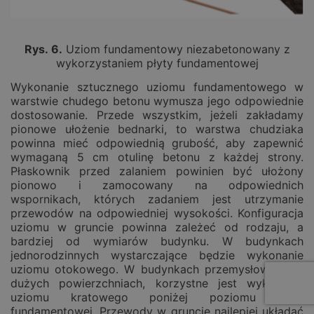
Rys.
6
.
Uziom fundamentowy niezabetonowany z
wykorzystaniem płyty fundamentowej
Wykonanie sztucznego uziomu fundamentowego w
warstwie chudego betonu wymusza jego odpowiednie
dostosowanie. Przede wszystkim, jeżeli zakładamy
pionowe ułożenie bednarki, to warstwa chudziaka
powinna mieć odpowiednią grubość, aby zapewnić
wymaganą 5 cm otulinę betonu z każdej strony.
Płaskownik przed zalaniem powinien być ułożony
pionowo i zamocowany na odpowiednich
wspornikach, których zadaniem jest utrzymanie
przewodów na odpowiedniej wysokości. Konfiguracja
uziomu w gruncie powinna zależeć od rodzaju, a
bardziej od wymiarów budynku. W budynkach
jednorodzinnych wystarczające będzie wykonanie
uziomu otokowego. W budynkach przemysłowych, o
dużych powierzchniach, korzystne jest wykonanie
uziomu kratowego poniżej poziomu płyty
fundamentowej. Przewody w gruncie najlepiej układać