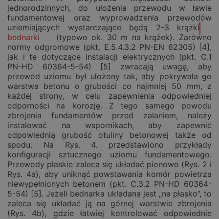
jednorodzinnych, do ułożenia przewodu w ławie
fundamentowej oraz wyprowadzenia przewodów
uziemiających wystarczające będą 2-3 krążki
bednarki
(typowo ok. 30 m na krążek). Zarówno
normy odgromowe (pkt. E.5.4.3.2 PN-EN 62305) [4],
jak i te dotyczące instalacji elektrycznych (pkt. C.1
PN-HD 60364-5-54) [5] zwracają uwagę, aby
przewód uziomu był ułożony tak, aby pokrywała go
warstwa betonu o grubości co najmniej 50 mm, z
każdej strony, w celu zapewnienia odpowiedniej
odporności na korozję. Z tego samego powodu
zbrojenia fundamentów przed zalaniem, należy
instalować na wspornikach, aby zapewnić
odpowiednią grubość otuliny betonowej także od
spodu. Na Rys. 4. przedstawiono przykłady
konfiguracji sztucznego uziomu fundamentowego.
Przewody płaskie zaleca się układać pionowo (Rys. 2 i
Rys. 4a), aby uniknąć powstawania komór powietrza
niewypełnionych betonem (pkt. C.3.2 PN-HD 60364-
5-54) [5]. Jeżeli bednarka układana jest „na płasko”, to
zaleca się układać ją na górnej warstwie zbrojenia
(Rys. 4b), gdzie łatwiej kontrolować odpowiednie