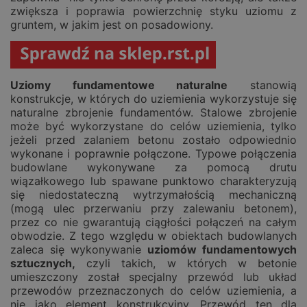
zwiększa i poprawia powierzchnię styku uziomu z
gruntem, w jakim jest on posadowiony.
Uziomy fundamentowe naturalne
stanowią
konstrukcje, w których do uziemienia wykorzystuje się
naturalne zbrojenie fundamentów. Stalowe zbrojenie
może być wykorzystane do celów uziemienia, tylko
jeżeli przed zalaniem betonu zostało odpowiednio
wykonane i poprawnie połączone. Typowe połączenia
budowlane wykonywane za pomocą drutu
wiązałkowego lub spawane punktowo charakteryzują
się niedostateczną wytrzymałością mechaniczną
(mogą ulec przerwaniu przy zalewaniu betonem),
przez co nie gwarantują ciągłości połączeń na całym
obwodzie. Z tego względu w obiektach budowlanych
zaleca się wykonywanie
uziomów fundamentowych
sztucznych,
czyli takich, w których w betonie
umieszczony został specjalny przewód lub układ
przewodów przeznaczonych do celów uziemienia, a
nie jako element konstrukcyjny. Przewód ten dla