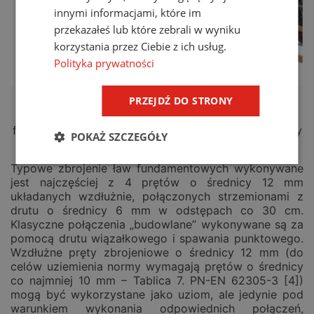
innymi informacjami, które im
przekazałeś lub które zebrali w wyniku
korzystania przez Ciebie z ich usług.
Polityka prywatności
PRZEJDŹ DO STRONY
Rys.
2
.
Uziom fundamentowy z wykorzystaniem
zbrojenia ławy
fundamentowej oraz rozbudową o dodatkowe uziomy
POKAŻ SZCZEGÓŁY
w gruncie
Typowe zbrojenie ław fundamentowych wykonywane
jest najczęściej z 4 prętów o średnicy 12 mm
układanych wzdłużnie, połączonych strzemionami z
drutu o średnicy 6 mm w odstępach co 30 cm.
Klasyczne połączenia „budowlane” wykonywane są za
pomocą drutu wiązałkowego i spawania punktowego.
Wzdłużne pręty zbrojeniowe o średnicy 12 mm (do
celów uziemienia normy wymagają prętów o średnicy
co najmniej 10 mm – Tablica 7. PN-EN 62305-3 [4])
mogą być wykorzystane jako uziom, ale jedynie pod
warunkiem wykonania odpowiednich połączeń,