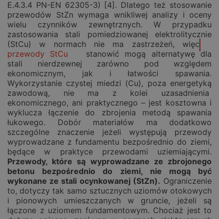
E.4.3.4 PN-EN 62305-3) [4]. Dlatego też stosowanie
przewodów StZn wymaga wnikliwej analizy i oceny
wielu czynników zewnętrznych. W przypadku
zastosowania stali pomiedziowanej elektrolitycznie
(StCu) w normach nie ma zastrzeżeń, więc
przewody StCu
stanowić mogą alternatywę dla
stali nierdzewnej zarówno pod względem
ekonomicznym, jak i łatwości spawania.
Wykorzystanie czystej miedzi (Cu), poza energetyką
zawodową, nie ma z kolei uzasadnienia
ekonomicznego, ani praktycznego – jest kosztowna i
wyklucza łączenie do zbrojenia metodą spawania
łukowego. Dobór materiałów ma dodatkowo
szczególne znaczenie jeżeli występują przewody
wyprowadzane z fundamentu bezpośrednio do ziemi,
będące w praktyce przewodami uziemiającymi.
Przewody, które są wyprowadzane
ze
zbrojonego
betonu bezpośrednio do ziemi
,
nie mogą być
wykonane ze stali ocynkowanej
(StZn)
.
Ograniczenie
to, dotyczy tak samo sztucznych uziomów otokowych
i pionowych umieszczanych w gruncie, jeżeli są
łączone z uziomem fundamentowym. Chociaż jest to