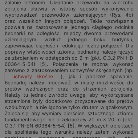
zalanie betonem. Układanie przewodu na wierzchu
zbrojenia ułatwia w istotny sposób wykonywanie
wyprowadzeń przewodów uziemiających (Rys. 4b)
oraz wszelkich innych połączeń. Takie rozwiązanie
pozwala na zastosowanie jednego ciągłego odcinka
bednarki na odległości między dwoma przewodami
uziemiającymi wzdłuż jednego boku budynku,
zapewniając ciągłość i redukując liczbę połączeń. Dla
poprawy właściwości uziomu, bednarkę należy łączyć
ze zbrojeniem w odstępach co 2 m (pkt. C.3.2 PN-HD
60364-5-54) [5]. Połączenia te można wykonać
zarówno z zastosowaniem uchwytów skręcanych (np.
uchwyty skośne
), jak i poprzez spawanie.
Bednarkę należy mocować, w miarę możliwości, do
prętów wzdłużnych oraz do strzemion zbrojenia.
Należy tu jednak zwrócić uwagę, aby wykorzystane
strzemiona były dodatkowo przyspawane do prętów
wzdłużnych, a nie łączone tylko drutem wiązałkowym.
Zaleca się, aby wymiary pierścieni sztucznego uziomu
fundamentowego nie przekraczały 20 m × 20 m (pkt.
C.3.1 PN-EN 60364-5-54) [5]. W większych obiektach
dla spełnienia tego warunku należy zatem wykonać