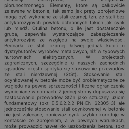
piorunochronnego. Elementy, które są całkowicie
zalewane w betonie, tak samo jak pręty zbrojeniowe
mogą być wykonane ze stali czarnej, tzn. ze stali bez
antykorozyjnych powłok ochronnych takich jak cynk
lub miedź. Otulina betonu, o ile jest dostatecznie
gruba, zapewnia wystarczające zabezpieczenie
antykorozyjne ze względu na swoje właściwości.
Bednarki ze stali czarnej łatwiej jednak kupić u
dystrybutorów wyrobów metalowych, niż w typowych
hurtowniach elektrycznych. W projektach
zagranicznych, szczególnie u naszych zachodnich
sąsiadów, często spotyka się stosowanie przewodów
ze stali nierdzewnej (StSt). Stosowanie stali
ocynkowanej w betonie może być problematyczne ze
względu na pewne sprzeczności i liczne ograniczenia
wymieniane w normach. Z jednej strony dopuszcza się
zastosowanie przewodów StZn jako sztuczny uziom
fundamentowy (pkt E.5.6.2.2.2 PN-EN 62305-3) ale
jednocześnie stosowanie stali ocynkowanej w betonie
nie jest zalecane, ponieważ cynk szybko koroduje w
kontakcie ze zbrojeniem, a w pewnych warunkach,
może prowadzić nawet do uszkodzenia betonu (pkt