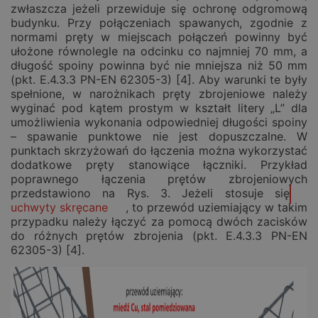
zwłaszcza jeżeli przewiduje się ochronę odgromową
budynku. Przy połączeniach spawanych, zgodnie z
normami pręty w miejscach połączeń powinny być
ułożone równolegle na odcinku co najmniej 70 mm, a
długość spoiny powinna być nie mniejsza niż 50 mm
(pkt. E.4.3.3 PN-EN 62305-3) [4]. Aby warunki te były
spełnione, w narożnikach pręty zbrojeniowe należy
wyginać pod kątem prostym w kształt litery „L” dla
umożliwienia wykonania odpowiedniej długości spoiny
– spawanie punktowe nie jest dopuszczalne. W
punktach skrzyżowań do łączenia można wykorzystać
dodatkowe pręty stanowiące łączniki. Przykład
poprawnego łączenia prętów zbrojeniowych
przedstawiono na Rys. 3. Jeżeli stosuje się
uchwyty skręcane
, to przewód uziemiający w takim
przypadku należy łączyć za pomocą dwóch zacisków
do różnych prętów zbrojenia (pkt. E.4.3.3 PN-EN
62305-3) [4].