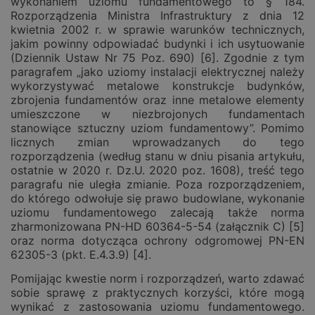
wykonaniem uziomu fundamentowego to § 184.
Rozporządzenia Ministra Infrastruktury z dnia 12
kwietnia 2002 r. w sprawie warunków technicznych,
jakim powinny odpowiadać budynki i ich usytuowanie
(Dziennik Ustaw Nr 75 Poz. 690) [6]. Zgodnie z tym
paragrafem „jako uziomy instalacji elektrycznej należy
wykorzystywać metalowe konstrukcje budynków,
zbrojenia fundamentów oraz inne metalowe elementy
umieszczone w niezbrojonych fundamentach
stanowiące sztuczny uziom fundamentowy”. Pomimo
licznych zmian wprowadzanych do tego
rozporządzenia (według stanu w dniu pisania artykułu,
ostatnie w 2020 r. Dz.U. 2020 poz. 1608), treść tego
paragrafu nie uległa zmianie. Poza rozporządzeniem,
do którego odwołuje się prawo budowlane, wykonanie
uziomu fundamentowego zalecają także norma
zharmonizowana PN-HD 60364-5-54 (załącznik C) [5]
oraz norma dotycząca ochrony odgromowej PN-EN
62305-3 (pkt. E.4.3.9) [4].
Pomijając kwestie norm i rozporządzeń, warto zdawać
sobie sprawę z praktycznych korzyści, które mogą
wynikać z zastosowania uziomu fundamentowego.