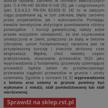
dobrze opisane, zarówno w normach elektrycznych
(pkt. C.4 PN-HD 60364-5-54) [5], jak i odgromowych
(pkt. E.5.4.3.2 PN-EN 62305-3) [4] to w dalszym
ciągu popełniane są, w tym zakresie, błędy zarówno
przez projektantów, jak i wykonawców. Pomijając
kwestie teoretyczne dotyczące powstawiania różnicy
potencjałów i korozji galwanicznej, należy sobie
przede wszystkim uświadomić, że stal ocynkowana
umieszczona w ziemi, połączona ze stalą w betonie
(zbrojenie, uziom fundamentowy) narażona jest na
przyspieszoną korozję i znacznie skrócony czas
eksploatacji. Błędne, choć niestety często
praktykowane, stosowanie przewodów StZn jako
wyprowadzenia z fundamentu (przewody uziemiające)
prowadzić będzie zatem do przedwczesnego
przerwania ciągłości przewodów w gruncie i utraty
uziemienia. Zgodnie z normami [4, 5]
wyprowadzenia
z betonu
oraz uziomy w gruncie
p
owinny być
wykonane z miedzi, stali pomiedziowanej lub stali
nierdzewnej
.