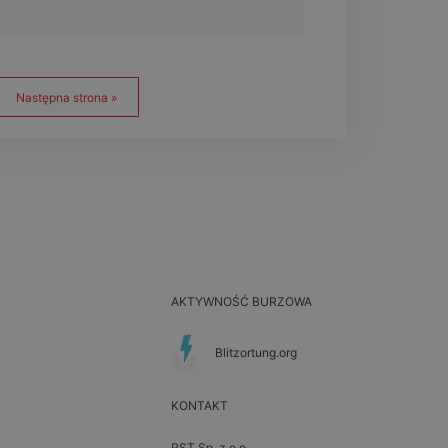
Następna strona »
AKTYWNOŚĆ BURZOWA
Blitzortung.org
KONTAKT
RST Sp. z o.o.