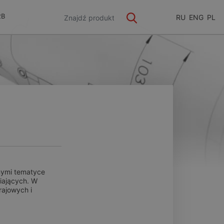
2B
RU
ENG
PL
nymi tematyce
miających. W
ajowych i