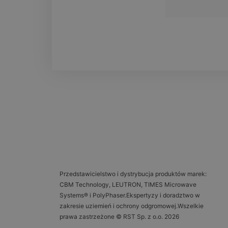
Przedstawicielstwo i dystrybucja produktów marek:
CBM Technology, LEUTRON, TIMES Microwave
Systems® i PolyPhaser.Ekspertyzy i doradztwo w
zakresie uziemień i ochrony odgromowej.Wszelkie
prawa zastrzeżone © RST Sp. z o.o. 2026