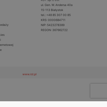
ul. Gen. W. Andersa 40a
15-113 Białystok
tel.: +48 85 307 00 85
KRS: 0000684711
zedaży
NIP: 5423278389
REGON: 367662722
kies
i
ternetowej
ne
www.rst.pl