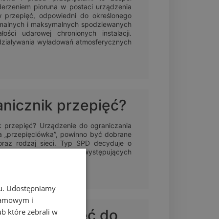
erzeniem pioruna w postaci urządzenia
w przepięć, odpowiedni do określonego
imalnych i maksymalnych spodziewanych
ości udarowej chronionych instalacji.
działywania wyładowań atmosferycznych
anicznik przepięć?
k przepięć? Urządzenie do ograniczania
na „przepięciówka”, powinno być dobrane
raz rodzaj sieci. Typ SPD decyduje o
owinien być odpowiedni do występujących
 rodzaju sieci . . .
chu. Udostępniamy
klamowym i
zniki przepięć do
ub które zebrali w