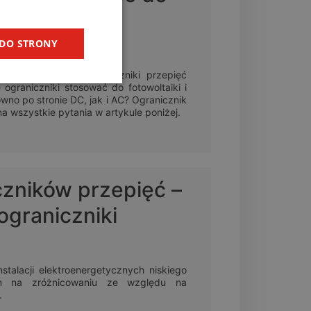
dami
 DO STRONY
konieczna? Jakie ograniczniki przepięć
graniczniki stosować do fotowoltaiki i
wno po stronie DC, jak i AC? Ogranicznik
 wszystkie pytania w artykule poniżej.
czników przepięć –
ograniczniki
nstalacji elektroenergetycznych niskiego
im na zróżnicowaniu ze względu na
.