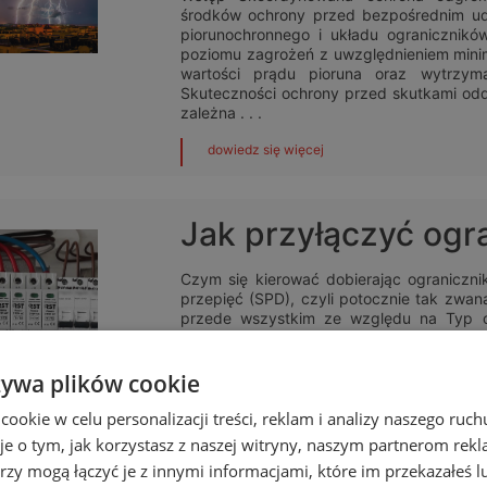
środków ochrony przed bezpośrednim ud
piorunochronnego i układu ogranicznikó
poziomu zagrożeń z uwzględnieniem min
wartości prądu pioruna oraz wytrzymał
Skuteczności ochrony przed skutkami od
zależna . . .
dowiedz się więcej
Jak przyłączyć ogr
Czym się kierować dobierając ograniczni
przepięć (SPD), czyli potocznie tak zwa
przede wszystkim ze względu na Typ o
poziomie odporności urządzenia, który p
w danym obiekcie zagrożeń. W zależności od
żywa plików cookie
dowiedz się więcej
okie w celu personalizacji treści, reklam i analizy naszego ru
je o tym, jak korzystasz z naszej witryny, naszym partnerom re
Jak dobrać ogranic
rzy mogą łączyć je z innymi informacjami, które im przekazałeś l