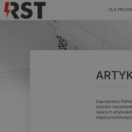
DLA PROJE
ARTY
Zapraszamy Państw
szeroko rozumianej
naszych artykułac
międzynarodowyc