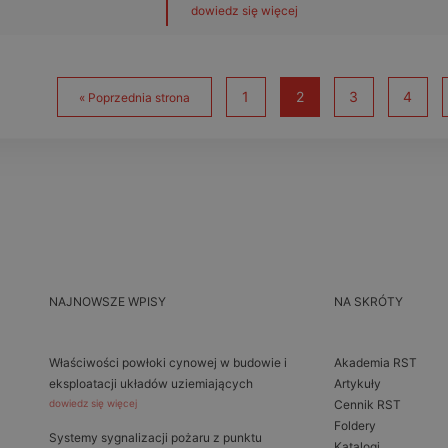
dowiedz się więcej
1
2
3
4
« Poprzednia strona
NAJNOWSZE WPISY
NA SKRÓTY
Właściwości powłoki cynowej w budowie i
Akademia RST
eksploatacji układów uziemiających
Artykuły
dowiedz się więcej
Cennik RST
Foldery
Systemy sygnalizacji pożaru z punktu
Katalogi