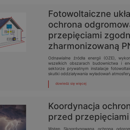
Fotowoltaiczne ukła
ochrona odgromowa
przepięciami zgodn
zharmonizowaną P
Odnawialne źródła energii (OZE), wyk
wszelkich obszarach budownictwa i en
sektorze prywatnym instalacje fotowolt
skutki oddziaływania wyładowań atmosfer
dowiedz się więcej
Koordynacja ochro
przed przepięciami
Wstęp Skoordynowana ochrona odgrom