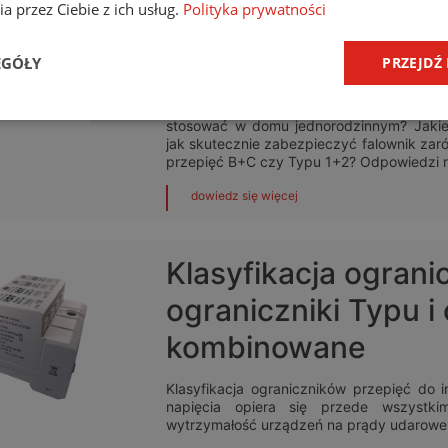
a przez Ciebie z ich usług.
Polityka prywatności
instalacji nn z ukła
fotowoltaicznymi?
EGÓŁY
PRZEJDŹ
Kiedy ochrona przed przepięciami jest 
stosować w domu jednorodzinnym? Jakie o
jak skutecznie zabezpieczyć falownik zaró
przepięć B+C czy Typu 1+2? Odpowiedzi na
dowiedz się więcej
Klasyfikacja ograni
ograniczniki Typu i 
kombinowane
Klasyfikacja ograniczników przepięć do i
napięcia opiera się przede wszystk
wytrzymałość urządzeń na prądy udarowe