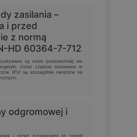
dy zasilania –
 i przed
ie z normą
N-HD 60364-7-712
orzystywane są coraz powszechniej we
ergetyki. Coraz częściej stosowane w
aiczne (PV) są szczególnie narażone na
ycznych.
ny odgromowej i
owa i przed przepięciami to zespół