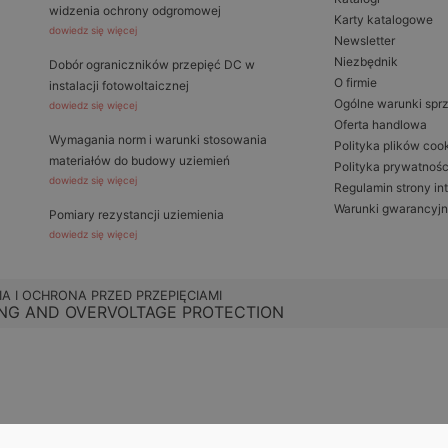
widzenia ochrony odgromowej
Karty katalogowe
dowiedz się więcej
Newsletter
Niezbędnik
Dobór ograniczników przepięć DC w
O firmie
instalacji fotowoltaicznej
Ogólne warunki spr
dowiedz się więcej
Oferta handlowa
Wymagania norm i warunki stosowania
Polityka plików coo
materiałów do budowy uziemień
Polityka prywatnośc
dowiedz się więcej
Regulamin strony in
Warunki gwarancyj
Pomiary rezystancji uziemienia
dowiedz się więcej
IA I OCHRONA PRZED PRZEPIĘCIAMI
NG AND OVERVOLTAGE PROTECTION