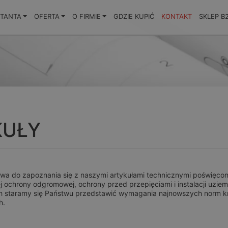
KTANTA
OFERTA
O FIRMIE
GDZIE KUPIĆ
KONTAKT
SKLEP B
KUŁY
a do zapoznania się z naszymi artykułami technicznymi poświęco
 ochrony odgromowej, ochrony przed przepięciami i instalacji uzie
h staramy się Państwu przedstawić wymagania najnowszych norm kr
h.