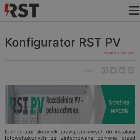
Konfigurator RST PV
wróć do kategorii
Facebook
Twitter
Email
M
Udostępnij:
Konfigurator skrzynek przyłączeniowych do instalacji
fotowoltaicznych ze zintegrowaną ochroną przed