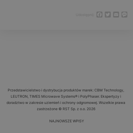
Facebook
Twitter
Email
M
Udostępnij:
Przedstawicielstwo i dystrybucja produktów marek: CBM Technology,
LEUTRON, TIMES Microwave Systems® i PolyPhaser. Ekspertyzy i
doradztwo w zakresie uziemień i ochrony odgromowej. Wszelkie prawa
zastrzeżone © RST Sp. z o.o. 2026
NAJNOWSZE WPISY