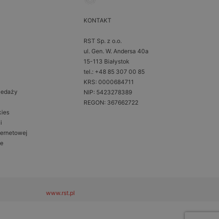
KONTAKT
RST Sp. z o.o.
ul. Gen. W. Andersa 40a
15-113 Białystok
tel.: +48 85 307 00 85
KRS: 0000684711
zedaży
NIP: 5423278389
REGON: 367662722
kies
i
ternetowej
ne
www.rst.pl