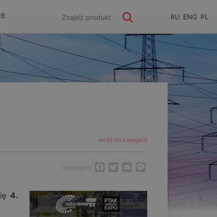
2B
RU
ENG
PL
wróć do kategorii
Facebook
Twitter
Email
Message
Udostępnij:
się
4.