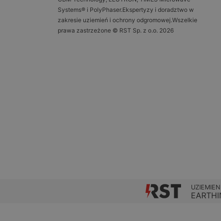
Systems® i PolyPhaser.Ekspertyzy i doradztwo w
zakresie uziemień i ochrony odgromowej.Wszelkie
prawa zastrzeżone © RST Sp. z o.o. 2026
UZIEMIEN
EARTHI