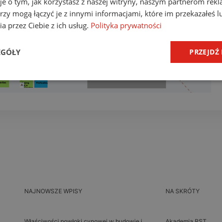
je o tym, jak korzystasz z naszej witryny, naszym partnerom re
rzy mogą łączyć je z innymi informacjami, które im przekazałeś l
a przez Ciebie z ich usług.
Polityka prywatności
EGÓŁY
PRZEJDŹ
NAJNOWSZE WPISY
NA SKRÓTY
Właściwości powłoki cynowej w budowie i
Akademia RST