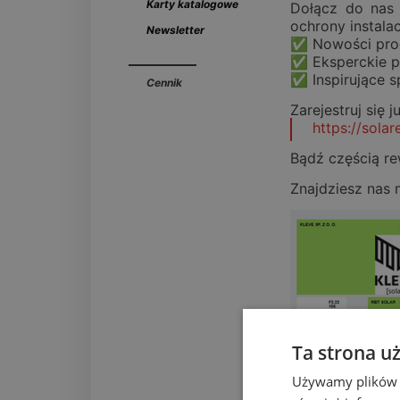
Karty katalogowe
Dołącz do nas 
ochrony instalac
Newsletter
✅ Nowości pro
✅ Eksperckie 
✅ Inspirujące 
Cennik
Zarejestruj się j
https://sola
Bądź częścią re
Znajdziesz nas n
Ta strona u
Używamy plików co