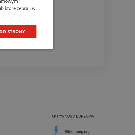
klamowym i
ub które zebrali w
 DO STRONY
AKTYWNOŚĆ BURZOWA
Blitzortung.org