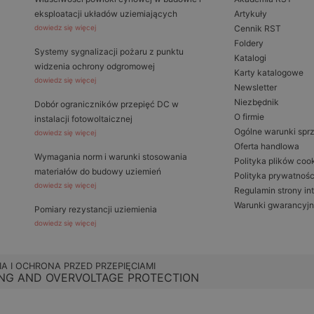
eksploatacji układów uziemiających
Artykuły
dowiedz się więcej
Cennik RST
Foldery
Systemy sygnalizacji pożaru z punktu
Katalogi
widzenia ochrony odgromowej
Karty katalogowe
dowiedz się więcej
Newsletter
Niezbędnik
Dobór ograniczników przepięć DC w
O firmie
instalacji fotowoltaicznej
Ogólne warunki spr
dowiedz się więcej
Oferta handlowa
Wymagania norm i warunki stosowania
Polityka plików coo
materiałów do budowy uziemień
Polityka prywatnośc
dowiedz się więcej
Regulamin strony in
Warunki gwarancyj
Pomiary rezystancji uziemienia
dowiedz się więcej
IA I OCHRONA PRZED PRZEPIĘCIAMI
NG AND OVERVOLTAGE PROTECTION