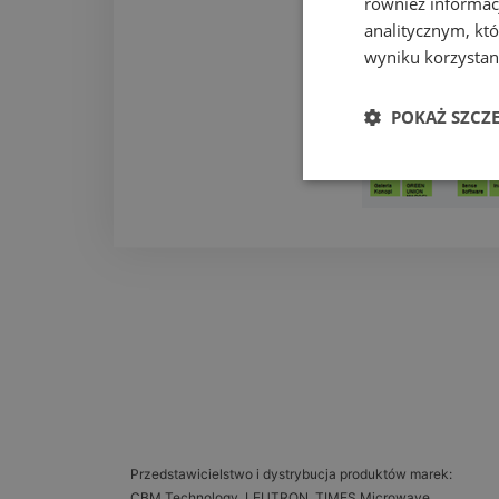
również informac
analitycznym, któ
wyniku korzystani
POKAŻ SZCZ
Przedstawicielstwo i dystrybucja produktów marek:
CBM Technology, LEUTRON, TIMES Microwave