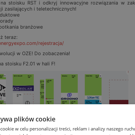
na stoisku RST i odkryj innowacyjne rozwiązania w zak
ji zasilających i teletechnicznych!
duktowe
porady
spotkania branżowe
uż teraz:
renergyexpo.com/rejestracja/
wolucji w OZE! Do zobaczenia!
a stoisku F2.01 w hali F!
żywa plików cookie
okie w celu personalizacji treści, reklam i analizy naszego ru