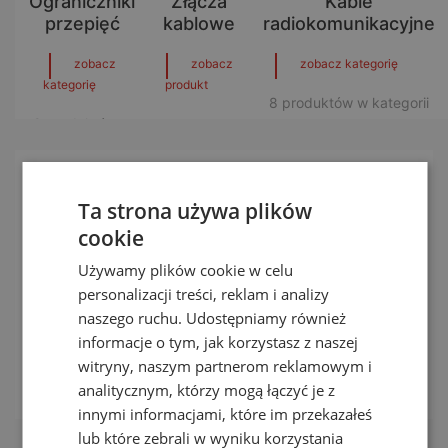
Ograniczniki
Złącza
Kable
przepięć
kablowe
radiokomunikacyjne
zobacz
zobacz
zobacz kategorię
kategorię
produkt
8 produktów w kategorii
9 produktów w
kategorii
Ta strona używa plików
cookie
Używamy plików cookie w celu
personalizacji treści, reklam i analizy
naszego ruchu. Udostępniamy również
Miernik LP-SPT
informacje o tym, jak korzystasz z naszej
witryny, naszym partnerom reklamowym i
zobacz produkt
analitycznym, którzy mogą łączyć je z
innymi informacjami, które im przekazałeś
lub które zebrali w wyniku korzystania