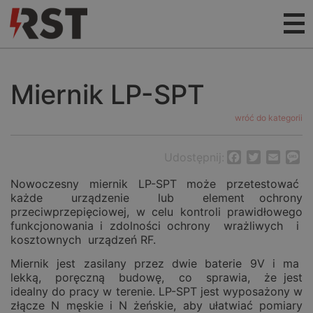
Miernik LP-SPT
wróć do kategorii
Udostępnij:
Facebook
Twitter
Email
M
Nowoczesny miernik LP-SPT może przetestować
każde urządzenie lub element ochrony
przeciwprzepięciowej, w celu kontroli prawidłowego
funkcjonowania i zdolności ochrony wrażliwych i
kosztownych urządzeń RF.
Miernik jest zasilany przez dwie baterie 9V i ma
lekką, poręczną budowę, co sprawia, że jest
idealny do pracy w terenie. LP-SPT jest wyposażony w
złącze N męskie i N żeńskie, aby ułatwiać pomiary