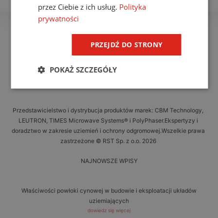
przez Ciebie z ich usług.
Polityka
prywatności
PRZEJDŹ DO STRONY
POKAŻ SZCZEGÓŁY
Przedstawicielstwo i dystrybucja produktów marek: CBM Technology,
LEUTRON, TIMES Microwave Systems® i PolyPhaser.Ekspertyzy i
doradztwo w zakresie uziemień i ochrony odgromowej.Wszelkie prawa
zastrzeżone © RST Sp. z o.o. 2026
NAJNOWSZE WPISY
Właściwości powłoki cynowej w budowie i eksploatacji układów
uziemiających
dowiedz się więcej