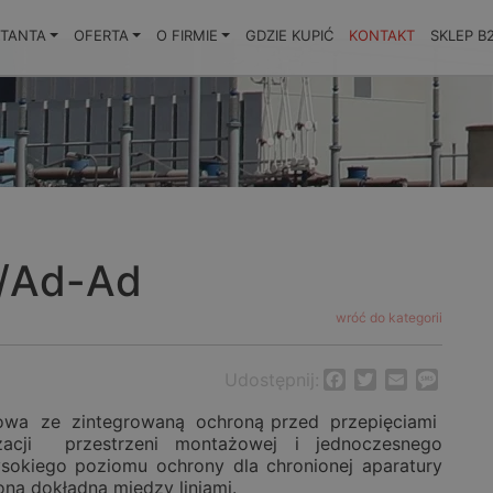
KTANTA
OFERTA
O FIRMIE
GDZIE KUPIĆ
KONTAKT
SKLEP B
/Ad-Ad
wróć do kategorii
Udostępnij:
Facebook
Twitter
Email
Messa
owa ze zintegrowaną ochroną przed przepięciami
acji przestrzeni montażowej i jednoczesnego
sokiego poziomu ochrony dla chronionej aparatury
na dokładna między liniami.