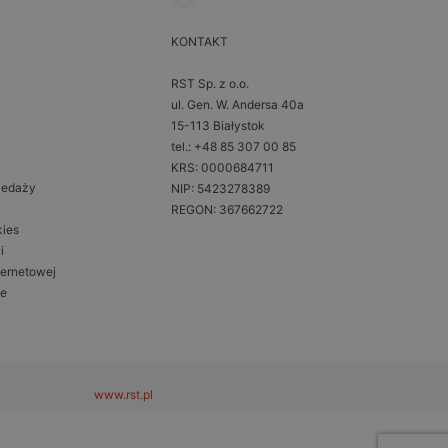
KONTAKT
RST Sp. z o.o.
ul. Gen. W. Andersa 40a
15-113 Białystok
tel.: +48 85 307 00 85
KRS: 0000684711
zedaży
NIP: 5423278389
REGON: 367662722
kies
i
ternetowej
ne
www.rst.pl