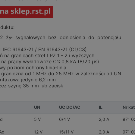
duktu:
 żył sygnałowych bez odniesienia do potencjału
: IEC 61643-21 / EN 61643-21 (C1/C3)
 na granicach stref LPZ 1 - 2 i wyższych
 na prądy wyładowcze C1: 0,8 kA (8/20 µs)
wy poziom ochrony linia-linia
ć graniczna od 1 MHz do 25 MHz w zależności od UN
ntażowa jedynie 6,2 mm
zez szynę 35 mm lub zacisk
UN
UC DC/AC
IL
Nr kat
Ad
5 V
6/4 V
2,0 A
971 0
Ad
12 V
15/11 V
2,0 A
971 0