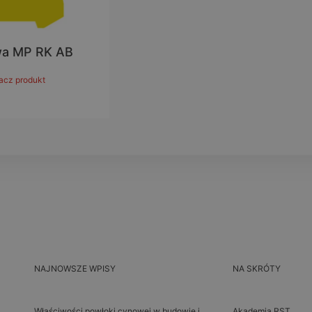
wa MP RK AB
acz produkt
NAJNOWSZE WPISY
NA SKRÓTY
Właściwości powłoki cynowej w budowie i
Akademia RST