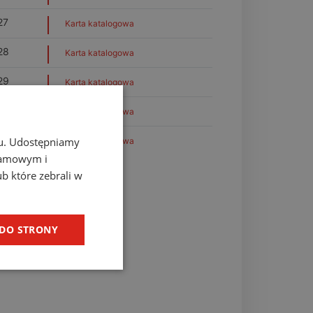
27
Karta katalogowa
28
Karta katalogowa
29
Karta katalogowa
30
Karta katalogowa
31
chu. Udostępniamy
Karta katalogowa
klamowym i
ub które zebrali w
 DO STRONY