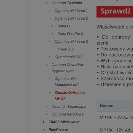
Ochrona Zasilania
Ograniczniki Typu 1
Ograniczniki Typu 2
Seria EL
Właściwości pro
Seria EnerPro C
• Do ochrony 2
Ograniczniki Typu 3
ziemi
• Testowany wg
EnerPro D
• Do zastosowań
Ograniczniki DC
• Wytrzymałość
Ochrona Obwodów
• Niski napięcio
Sygnałowych
• Częstotliwoś
• Szerokość mo
Ograniczniki
• Uziemienie pr
Modułowe MP
Złączki Ochronne
MP RK
Nazwa
Iskierniki Separujące
Ochrona Katodowa
MP RK +5V-Ad-
TIMES Microwave
PolyPhaser
MP RK +12V-Ad-