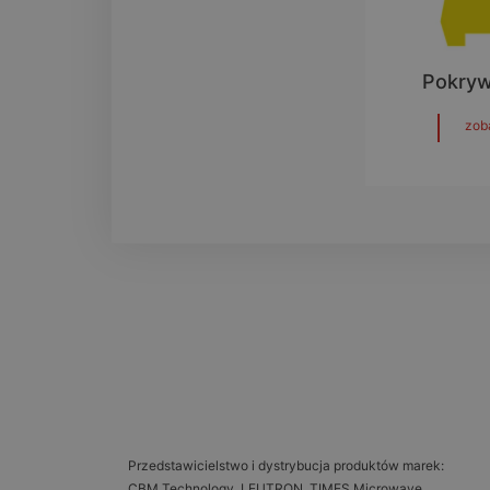
Pokry
zob
Przedstawicielstwo i dystrybucja produktów marek:
CBM Technology, LEUTRON, TIMES Microwave