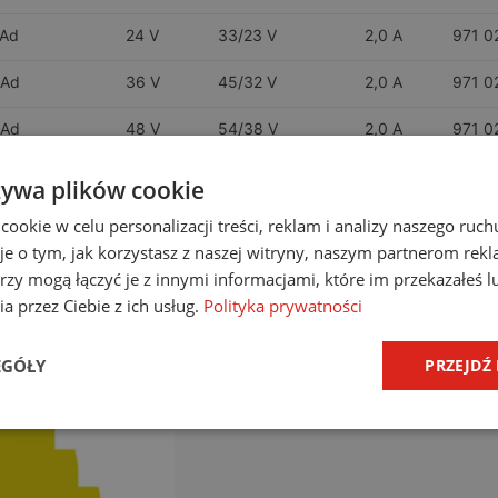
-Ad
24 V
33/23 V
2,0 A
971 0
-Ad
36 V
45/32 V
2,0 A
971 0
-Ad
48 V
54/38 V
2,0 A
971 0
-Ad
60 V
70/49 V
2,0 A
971 0
żywa plików cookie
-Ad
170 V
170/120 V
2,0 A
971 0
okie w celu personalizacji treści, reklam i analizy naszego ru
je o tym, jak korzystasz z naszej witryny, naszym partnerom re
rzy mogą łączyć je z innymi informacjami, które im przekazałeś l
a przez Ciebie z ich usług.
Polityka prywatności
Akcesoria
EGÓŁY
PRZEJDŹ