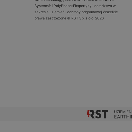
Systems® i PolyPhaser.Ekspertyzy i doradztwo w
zakresie uziemień i ochrony odgromowej.Wszelkie
prawa zastrzeżone © RST Sp. z o.o. 2026
UZIEMIEN
EARTHI