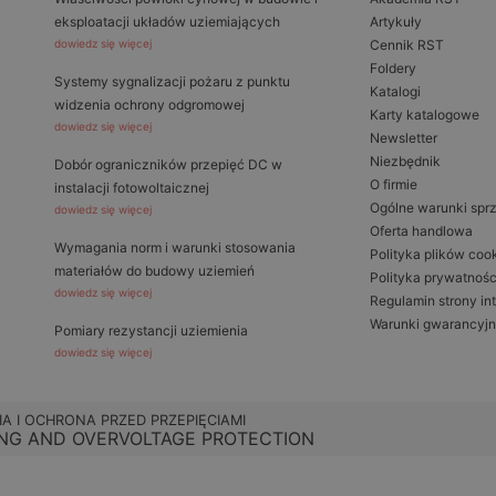
eksploatacji układów uziemiających
Artykuły
dowiedz się więcej
Cennik RST
Foldery
Systemy sygnalizacji pożaru z punktu
Katalogi
widzenia ochrony odgromowej
Karty katalogowe
dowiedz się więcej
Newsletter
Niezbędnik
Dobór ograniczników przepięć DC w
O firmie
instalacji fotowoltaicznej
Ogólne warunki spr
dowiedz się więcej
Oferta handlowa
Wymagania norm i warunki stosowania
Polityka plików coo
materiałów do budowy uziemień
Polityka prywatnośc
dowiedz się więcej
Regulamin strony in
Warunki gwarancyj
Pomiary rezystancji uziemienia
dowiedz się więcej
IA I OCHRONA PRZED PRZEPIĘCIAMI
NG AND OVERVOLTAGE PROTECTION