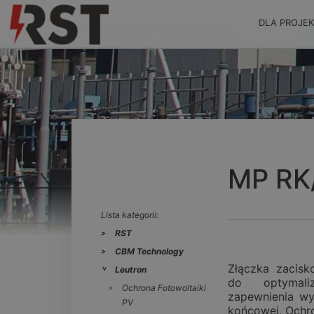
DLA PROJE
MP RK
Lista kategorii:
RST
CBM Technology
Złączka zacisk
Leutron
do optymaliz
Ochrona Fotowoltaiki
zapewnienia wy
PV
końcowej. Ochro