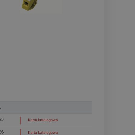
.
25
Karta katalogowa
26
Karta katalogowa