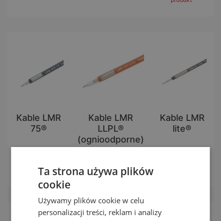
Kable LMR
Kable LMR
Kable LMR
75®
LLPL®
lite®
(ognioodporne)
zobacz
zobacz produkt
zobacz
Ta strona używa plików
produkt
produkt
cookie
Używamy plików cookie w celu
personalizacji treści, reklam i analizy