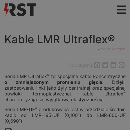
Kable LMR Ultraflex®
wróć do kategorii
Udostępnij:
Facebook
Twitter
Email
M
®
Seria LMR Ultraflex
to specjalne kable koncentryczne
o zmniejszonym promieniu gięcia
. Dzięki
zastosowaniu linki jako żyły centralnej oraz specjalnej
®
powłoki termoplastycznej kable Ultraflex
charakteryzują się wyjątkową elastycznością.
®
Seria LMR-UF
produkowana jest w przedziale średnic
kabli: od LMR-195-UF (0,100″) do LMR-600-UF
(0,590″).