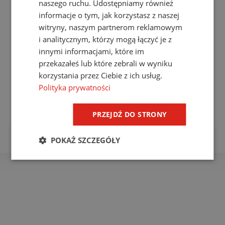
naszego ruchu. Udostępniamy również
informacje o tym, jak korzystasz z naszej
witryny, naszym partnerom reklamowym
i analitycznym, którzy mogą łączyć je z
innymi informacjami, które im
przekazałeś lub które zebrali w wyniku
Kable LMR Ultraflex®
Kable LMR®
korzystania przez Ciebie z ich usług.
(standard)
Polityka prywatności
zobacz produkt
zobacz produkt
PRZEJDŹ DO STRONY
POKAŻ SZCZEGÓŁY