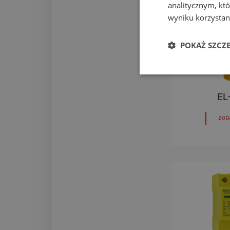
analitycznym, któ
wyniku korzystani
POKAŻ SZCZ
EL
zob