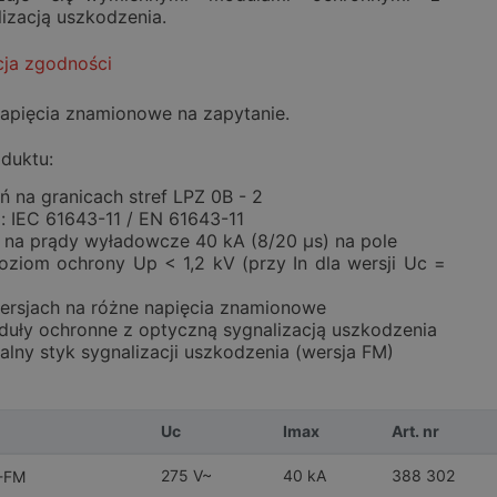
izacją uszkodzenia.
cja zgodności
napięcia znamionowe na zapytanie.
duktu:
 na granicach stref LPZ 0B - 2
 IEC 61643-11 / EN 61643-11
 na prądy wyładowcze 40 kA (8/20 µs) na pole
oziom ochrony Up < 1,2 kV (przy In dla wersji Uc =
ersjach na różne napięcia znamionowe
uły ochronne z optyczną sygnalizacją uszkodzenia
alny styk sygnalizacji uszkodzenia (wersja FM)
Uc
Imax
Art. nr
275 V~
40 kA
388 302
-FM