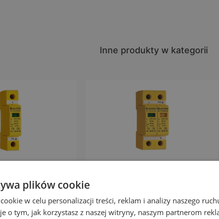
Inne produkty w kategorii
-T2/1+0
EL-T2/1+1
żywa plików cookie
acz produkt
zobacz produkt
okie w celu personalizacji treści, reklam i analizy naszego ru
je o tym, jak korzystasz z naszej witryny, naszym partnerom re