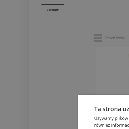
Cennik
Zmień widok
EL
Ta strona u
zob
Używamy plików co
również informac