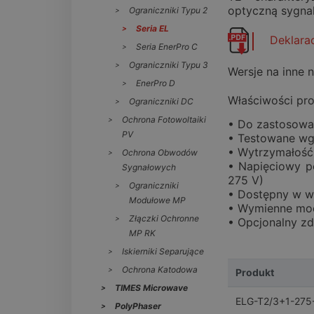
optyczną sygnal
Ograniczniki Typu 2
Seria EL
Deklara
Seria EnerPro C
Ograniczniki Typu 3
Wersje na inne 
EnerPro D
Właściwości pro
Ograniczniki DC
Ochrona Fotowoltaiki
• Do zastosowań
PV
• Testowane wg:
• Wytrzymałość
Ochrona Obwodów
• Napięciowy p
Sygnałowych
275 V)
Ograniczniki
• Dostępny w w
Modułowe MP
• Wymienne mod
Złączki Ochronne
• Opcjonalny zd
MP RK
Iskierniki Separujące
Ochrona Katodowa
Produkt
TIMES Microwave
ELG-T2/3+1-275
PolyPhaser