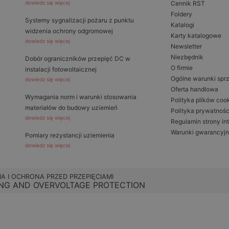
dowiedz się więcej
Cennik RST
Foldery
Systemy sygnalizacji pożaru z punktu
Katalogi
widzenia ochrony odgromowej
Karty katalogowe
dowiedz się więcej
Newsletter
Niezbędnik
Dobór ograniczników przepięć DC w
O firmie
instalacji fotowoltaicznej
Ogólne warunki spr
dowiedz się więcej
Oferta handlowa
Wymagania norm i warunki stosowania
Polityka plików coo
materiałów do budowy uziemień
Polityka prywatnośc
dowiedz się więcej
Regulamin strony in
Warunki gwarancyj
Pomiary rezystancji uziemienia
dowiedz się więcej
IA I OCHRONA PRZED PRZEPIĘCIAMI
NG AND OVERVOLTAGE PROTECTION