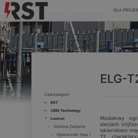
DLA PROJE
ELG-T
Lista kategorii:
RST
CBM Technology
Modułowy ogr
Leutron
sieciach trójfa
Ochrona Zasilania
iskiernikiem m
Ograniczniki Typu 1
T2 charakter