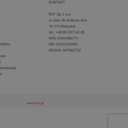
KONTAKT
RST Sp. z o.o.
ul. Gen. W. Andersa 40a
15-113 Białystok
tel.: +48 85 307 00 85
KRS: 0000684711
zedaży
NIP: 5423278389
REGON: 367662722
kies
i
ternetowej
ne
www.rst.pl