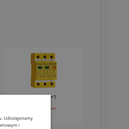
EL-T2/2+1
zobacz produkt
chu. Udostępniamy
klamowym i