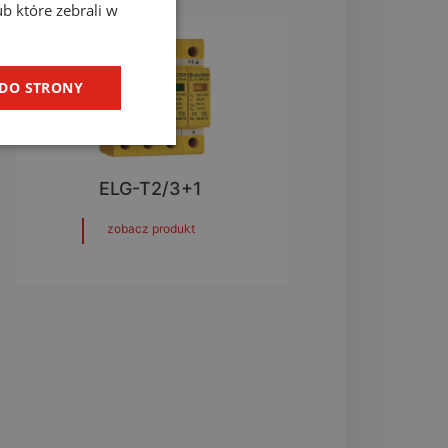
ub które zebrali w
 DO STRONY
ELG-T2/3+1
zobacz produkt