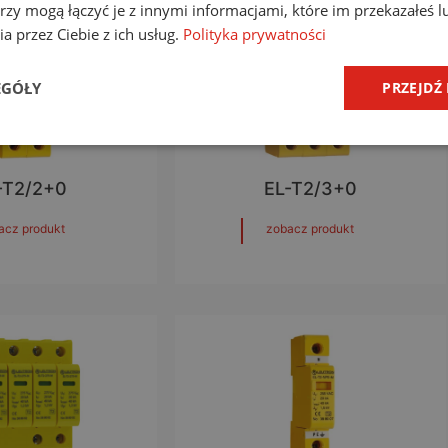
rzy mogą łączyć je z innymi informacjami, które im przekazałeś l
a przez Ciebie z ich usług.
Polityka prywatności
EGÓŁY
PRZEJDŹ
-T2/2+0
EL-T2/3+0
acz produkt
zobacz produkt