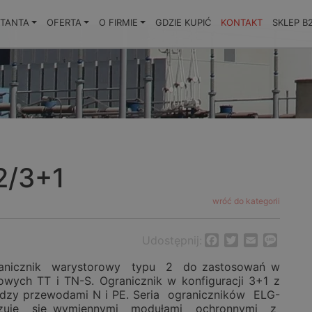
KTANTA
OFERTA
O FIRMIE
GDZIE KUPIĆ
KONTAKT
SKLEP B
2/3+1
wróć do kategorii
Udostępnij:
Facebook
Twitter
Email
Messa
anicznik warystorowy typu 2 do zastosowań w
zowych TT i TN-S. Ogranicznik w konfiguracji 3+1 z
iędzy przewodami N i PE. Seria ograniczników ELG-
yzuje się wymiennymi modułami ochronnymi z