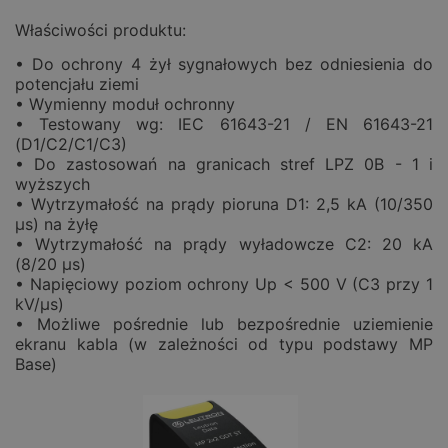
Właściwości produktu:
• Do ochrony 4 żył sygnałowych bez odniesienia do
potencjału ziemi
• Wymienny moduł ochronny
• Testowany wg: IEC 61643-21 / EN 61643-21
(D1/C2/C1/C3)
• Do zastosowań na granicach stref LPZ 0B - 1 i
wyższych
• Wytrzymałość na prądy pioruna D1: 2,5 kA (10/350
µs) na żyłę
• Wytrzymałość na prądy wyładowcze C2: 20 kA
(8/20 µs)
• Napięciowy poziom ochrony Up < 500 V (C3 przy 1
kV/µs)
• Możliwe pośrednie lub bezpośrednie uziemienie
ekranu kabla (w zależności od typu podstawy MP
Base)