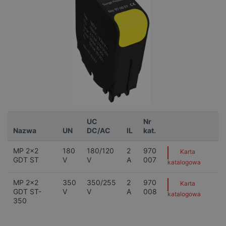
UC
Nr
Nazwa
UN
DC/AC
IL
kat.
MP 2x2
180
180/120
2
970
Karta
GDT ST
V
V
A
007
katalogowa
MP 2x2
350
350/255
2
970
Karta
GDT ST-
V
V
A
008
katalogowa
350