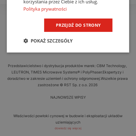
korzystania przez Ciebie z ich usług.
Polityka prywatności
PRZEJDŹ DO STRONY
POKAŻ SZCZEGÓŁY
Przedstawicielstwo i dystrybucja produktów marek: CBM Technology,
LEUTRON, TIMES Microwave Systems® i PolyPhaser.Ekspertyzy i
doradztwo w zakresie uziemień i ochrony odgromowej.Wszelkie prawa
zastrzeżone © RST Sp. z o.o. 2026
NAJNOWSZE WPISY
Właściwości powłoki cynowej w budowie i eksploatacji układów
uziemiających
dowiedz się więcej