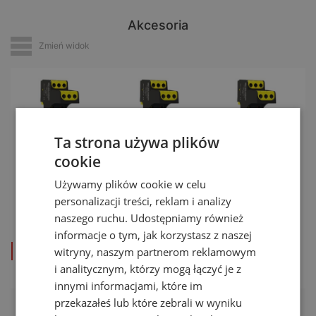
Akcesoria
Zmień widok
Ta strona używa plików
cookie
Używamy plików cookie w celu
Podstawa
Podstawa
Podstawa
personalizacji treści, reklam i analizy
MP Base
MP Base
MP Base
naszego ruchu. Udostępniamy również
2×2 GND
2×2 GDT
2×2
informacje o tym, jak korzystasz z naszej
zobacz produkt
zobacz produkt
zobacz produkt
witryny, naszym partnerom reklamowym
i analitycznym, którzy mogą łączyć je z
innymi informacjami, które im
przekazałeś lub które zebrali w wyniku