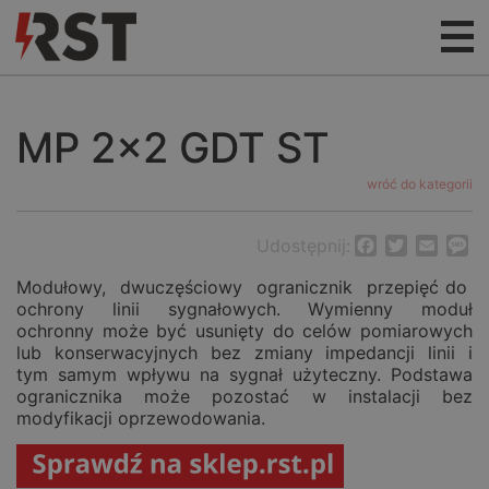
MP 2×2 GDT ST
wróć do kategorii
Udostępnij:
Facebook
Twitter
Email
M
Modułowy, dwuczęściowy ogranicznik przepięć do
ochrony linii sygnałowych. Wymienny moduł
ochronny może być usunięty do celów pomiarowych
lub konserwacyjnych bez zmiany impedancji linii i
tym samym wpływu na sygnał użyteczny. Podstawa
ogranicznika może pozostać w instalacji bez
modyfikacji oprzewodowania.