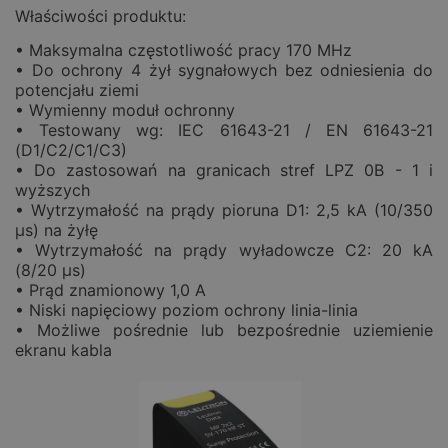
Właściwości produktu:
• Maksymalna częstotliwość pracy 170 MHz
• Do ochrony 4 żył sygnałowych bez odniesienia do
potencjału ziemi
• Wymienny moduł ochronny
• Testowany wg: IEC 61643-21 / EN 61643-21
(D1/C2/C1/C3)
• Do zastosowań na granicach stref LPZ 0B - 1 i
wyższych
• Wytrzymałość na prądy pioruna D1: 2,5 kA (10/350
µs) na żyłę
• Wytrzymałość na prądy wyładowcze C2: 20 kA
(8/20 µs)
• Prąd znamionowy 1,0 A
• Niski napięciowy poziom ochrony linia-linia
• Możliwe pośrednie lub bezpośrednie uziemienie
ekranu kabla