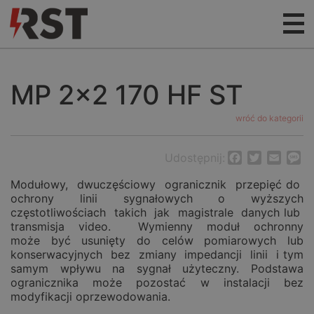
MP 2×2 170 HF ST
wróć do kategorii
Udostępnij:
Facebook
Twitter
Email
M
Modułowy, dwuczęściowy ogranicznik przepięć do
ochrony linii sygnałowych o wyższych
częstotliwościach takich jak magistrale danych lub
transmisja video. Wymienny moduł ochronny
może być usunięty do celów pomiarowych lub
konserwacyjnych bez zmiany impedancji linii i tym
samym wpływu na sygnał użyteczny. Podstawa
ogranicznika może pozostać w instalacji bez
modyfikacji oprzewodowania.