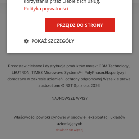
korzystania przez Ciebie z ich usług.
Polityka prywatności
PRZEJDŹ DO STRONY
POKAŻ SZCZEGÓŁY
Przedstawicielstwo i dystrybucja produktów marek: CBM Technology,
LEUTRON, TIMES Microwave Systems® i PolyPhaser.Ekspertyzy i
doradztwo w zakresie uziemień i ochrony odgromowej.Wszelkie prawa
zastrzeżone © RST Sp. z o.o. 2026
NAJNOWSZE WPISY
Właściwości powłoki cynowej w budowie i eksploatacji układów
uziemiających
dowiedz się więcej