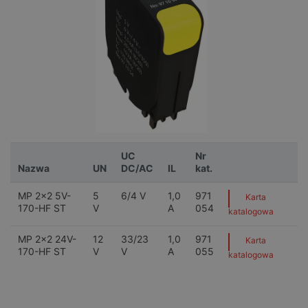
UC
Nr
Nazwa
UN
DC/AC
IL
kat.
MP 2x2 5V-
5
6/4 V
1,0
971
Karta
170-HF ST
V
A
054
katalogowa
MP 2x2 24V-
12
33/23
1,0
971
Karta
170-HF ST
V
V
A
055
katalogowa