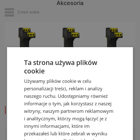
Akcesoria
Zmień widok
Ta strona używa plików
cookie
Podstawa
Podstawa
Podstawa
Używamy plików cookie w celu
MP Base
MP Base
MP Base
personalizacji treści, reklam i analizy
2×2-R GND
2×2-R GDT
2×2-R HF
naszego ruchu. Udostępniamy również
HF
HF
informacje o tym, jak korzystasz z naszej
zobacz produkt
zobacz produkt
zobacz produkt
witryny, naszym partnerom reklamowym
i analitycznym, którzy mogą łączyć je z
innymi informacjami, które im
przekazałeś lub które zebrali w wyniku