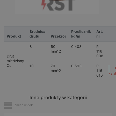
Średnica
Przelicznik
Art.
Produkt
drutu
Przekrój
kg/m
nr
8
50
0,408
R
mm^2
116
008
Drut
miedziany
Cu
10
70
0,593
R
mm^2
116
kata
010
Inne produkty w kategorii
Zmień widok