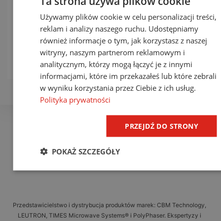
Ta strona używa plików cookie
stalowa
pomiedziowany
pomiedzi
Używamy plików cookie w celu personalizacji treści,
pomiedziowana
cynowany
StCu
reklam i analizy naszego ruchu. Udostępniamy
StCu
StCuSn
również informacje o tym, jak korzystasz z naszej
witryny, naszym partnerom reklamowym i
zobacz produkt
zobacz produkt
zobacz prod
analitycznym, którzy mogą łączyć je z innymi
informacjami, które im przekazałeś lub które zebrali
w wyniku korzystania przez Ciebie z ich usług.
Polityka prywatności
PRZEJDŹ DO STRONY
POKAŻ SZCZEGÓŁY
Przedstawicielstwo i dystrybucja produktów marek: CBM Technology,
LEUTRON, TIMES Microwave Systems® i PolyPhaser. Ekspertyzy i